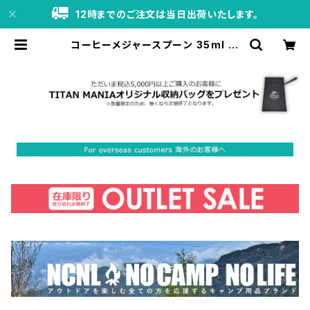
12時までのご注文は当日出荷いたします。
コーヒーメジャースプーン 35ml 計
量 スプーン チタン製 軽量 食器 カト
ラリー 調理器具 キッチン おしゃれ キ
ャンプ ソロキャンプ アウトドア用品
キャンプ用品 | TITAN MANIA（チ
タンマニア）公式オンラインストア