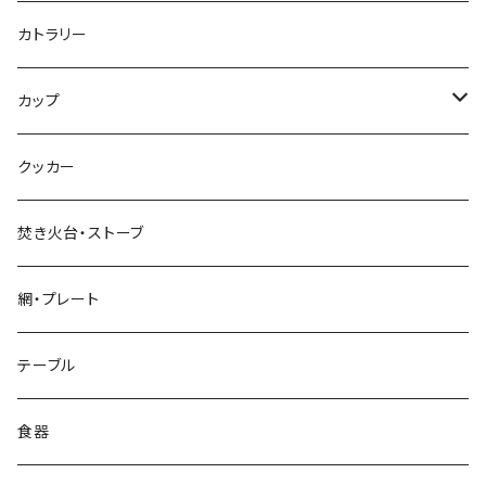
標準タイプ
カトラリー
超軽量タイプ
カップ
ネイルペグ
シングルマグ
クッカー
V字型
シェラカップ
焚き火台・ストーブ
Y字型
ダブルウォールカップ
網・プレート
リッド（蓋）
テーブル
食器