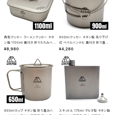
角型クッカー ラーメンクッカー チタ
900mlクッカー チタン製 吊り下げ
ン製 1100ml 蓋付き 折りたたみハン
式 ベイルハンドル 蓋付き 折り畳み
ドル付 超軽量 頑丈 直火OK 鍋 フラ
ハンドル付き 超軽量 頑丈 直火OK
¥8,980
¥4,280
イパン メスティン 調理器具 ソロキャ
ポット コッヘル 調理器具 ソロキャン
ンプ アウトドア キャンプ用品 収納袋
プ BBQ バーベキュー アウトドア キ
付き
ャンプ用品 収納袋付き
650mlカップ チタン製 折り畳みハ
スキットル 175ml デルタ型 チタン製