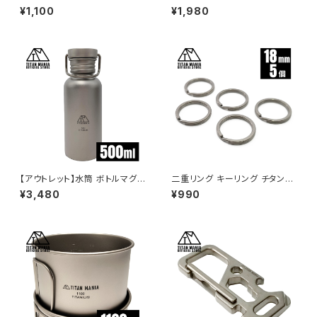
25mm×5個 超軽量 頑丈 サビ
チタン製 全てのサイズが綺麗に
¥1,100
¥1,980
に強い 二重丸カン スプリットリ
スタッキング出来る 軽量 頑丈
ング
直火 コンパクト 折りたたみハン
ドル フライパン おしゃれ 大きめ
小さめ キャンプ ソロキャンプ ア
ウトドア用品 キャンプ用品 収納
袋付き
【アウトレット】水筒 ボトルマグ
二重リング キーリング チタン製
チタン製 S 500ml 軽量 スポー
18mm×5個 超軽量 頑丈 サビ
¥3,480
¥990
ツボトル マグボトル 直飲み 錆
に強い 二重丸カン スプリットリ
びない 広口 割れない 登山 自
ング
転車 サイクリング 水筒カバー付
き