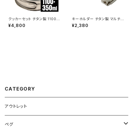
クッカーセット チタン製 1100ml
キーホルダー チタン製 マルチツ
+350ml 折り畳みハンドル付き
ール EDCツール カラビナ キー
¥4,800
¥2,380
深型 二段式 超軽量 頑丈 直火
リング付き 軽量 頑丈 錆びない
OK フライパン コッヘル ポット
栓抜き ドライバー スパナ レンチ
調理器具 ソロキャンプ BBQ バ
工具 トラベルキット アウトドア
ーベキュー アウトドア キャンプ
キャンプ用品
用品 収納袋付き
CATEGORY
アウトレット
ペグ