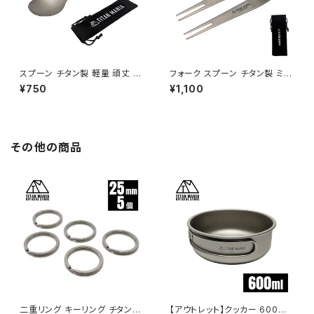
スプーン チタン製 軽量 頑丈 カ
フォーク スプーン チタン製 ミニ
トラリー ショート 持ち運び 直火
2in1 カトラリー 2本セット キャ
¥750
¥1,100
調理器具 キャンプ ソロキャンプ
ンプ 軽量 小さい 錆びない フル
アウトドア用品 キャンプ用品 収
ーツフォーク アイスクリームス
納袋付き
プーン 登山 ソロキャンプ アウト
ドア用品 キャンプ用品 収納袋
付き
その他の商品
二重リング キーリング チタン製
【アウトレット】クッカー 600ml