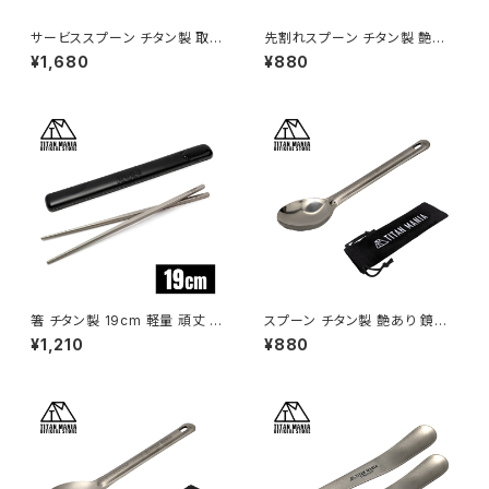
サービススプーン チタン製 取り
先割れスプーン チタン製 艶あり
分け スプーン たっぷりすくえる
鏡面加工 軽量 頑丈 カトラリー
¥1,680
¥880
軽量 頑丈 直火 穴あき サービン
スポーク ショート 持ち運び 直
グスプーン おたま レンゲ 調理
火 調理器具 キャンプ ソロキャ
器具 キッチンツール キャンプ ソ
ンプ アウトドア用品 キャンプ用
ロキャンプ アウトドア用品 キャ
品 収納袋付き
ンプ用品 収納袋付き
箸 チタン製 19cm 軽量 頑丈 角
スプーン チタン製 艶あり 鏡面
箸 小さい 短い 純チタン 1膳 滑
加工 軽量 頑丈 カトラリー ショ
¥1,210
¥880
り止め 直火 調理器具 キャンプ
ート 持ち運び 直火 調理器具 キ
ソロキャンプ アウトドア用品 キ
ャンプ ソロキャンプ アウトドア
ャンプ用品 収納ケース付き（ブ
用品 キャンプ用品 収納袋付き
ラック）