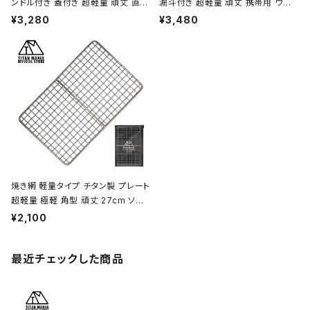
ンドル付き 蓋付き 超軽量 頑丈 直火
漏斗付き 超軽量 頑丈 携帯用 ウイ
OK シングルマグカップ クッカー ソ
スキー ボトル ヒップフラスコ 水筒 ソ
¥3,280
¥3,480
ロキャンプ BBQ バーベキュー アウ
ロキャンプ BBQ バーベキュー ピク
トドア キャンプ用品 収納袋付き
ニック アウトドア キャンプ用品 収納
袋付き
焼き網 軽量タイプ チタン製 プレート
超軽量 極軽 角型 頑丈 27cm ソロ
キャンプ BBQ バーベキュー アウト
¥2,100
ドア キャンプ用品 収納袋付き
最近チェックした商品