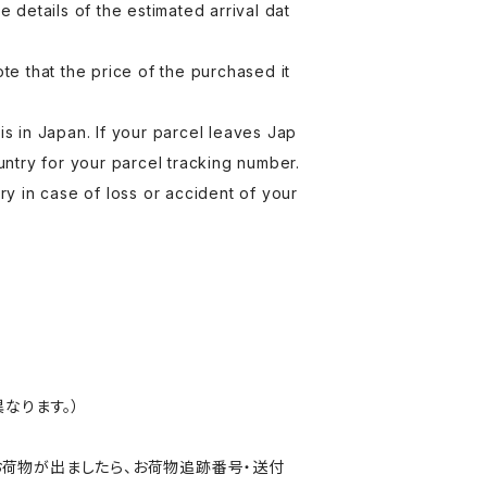
 details of the estimated arrival dat
te that the price of the purchased it
 is in Japan. If your parcel leaves Jap
untry for your parcel tracking number.
ry in case of loss or accident of your
なります。）
荷物が出ましたら、お荷物追跡番号・送付