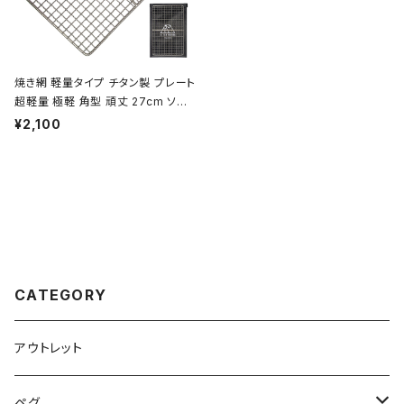
焼き網 軽量タイプ チタン製 プレート
超軽量 極軽 角型 頑丈 27cm ソロ
キャンプ BBQ バーベキュー アウト
¥2,100
ドア キャンプ用品 収納袋付き
CATEGORY
アウトレット
ペグ