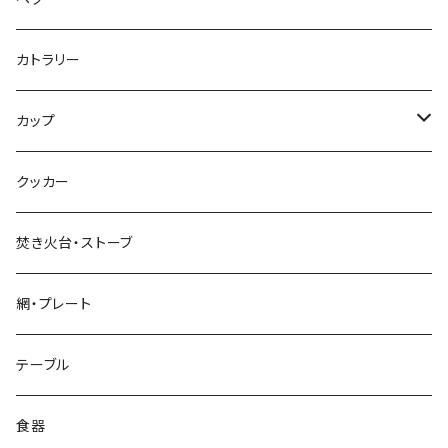
標準タイプ
カトラリー
超軽量タイプ
カップ
ネイルペグ
シングルマグ
クッカー
V字型
シェラカップ
焚き火台・ストーブ
Y字型
ダブルウォールカップ
網・プレート
リッド（蓋）
テーブル
食器