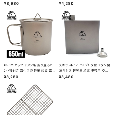
ドル付 超軽量 頑丈 直火OK 鍋 フラ
ハンドル付き 超軽量 頑丈 直火OK
¥8,980
¥4,280
イパン メスティン 調理器具 ソロキャ
ポット コッヘル 調理器具 ソロキャン
ンプ アウトドア キャンプ用品 収納袋
プ BBQ バーベキュー アウトドア キ
付き
ャンプ用品 収納袋付き
650mlカップ チタン製 折り畳みハ
スキットル 175ml デルタ型 チタン製
ンドル付き 蓋付き 超軽量 頑丈 直火
漏斗付き 超軽量 頑丈 携帯用 ウイ
OK シングルマグカップ クッカー ソ
スキー ボトル ヒップフラスコ 水筒 ソ
¥3,280
¥3,480
ロキャンプ BBQ バーベキュー アウ
ロキャンプ BBQ バーベキュー ピク
トドア キャンプ用品 収納袋付き
ニック アウトドア キャンプ用品 収納
袋付き