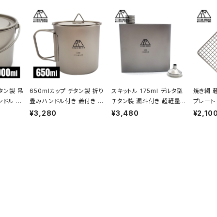
タン製 吊
650mlカップ チタン製 折り
スキットル 175ml デルタ型
焼き網 
ンドル 蓋
畳みハンドル付き 蓋付き 超
チタン製 漏斗付き 超軽量
プレート
ドル付き
軽量 頑丈 直火OK シングル
頑丈 携帯用 ウイスキー ボ
頑丈 27
¥3,280
¥3,480
¥2,10
K ポット
マグカップ クッカー ソロキ
トル ヒップフラスコ 水筒 ソ
BQ バ
 ソロキャ
ャンプ BBQ バーベキュー
ロキャンプ BBQ バーベキュ
キャンプ
キュー ア
アウトドア キャンプ用品 収
ー ピクニック アウトドア キ
品 収納
納袋付き
ャンプ用品 収納袋付き