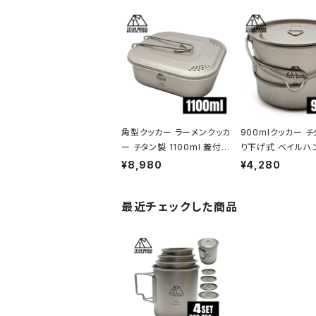
角型クッカー ラーメンクッカ
900mlクッカー チ
ー チタン製 1100ml 蓋付き
り下げ式 ベイルハ
折りたたみハンドル付 超軽
付き 折り畳みハン
¥8,980
¥4,280
量 頑丈 直火OK 鍋 フライ
超軽量 頑丈 直火O
パン メスティン 調理器具 ソ
コッヘル 調理器具
最近チェックした商品
ロキャンプ アウトドア キャ
ンプ BBQ バーベ
ンプ用品 収納袋付き
ウトドア キャンプ用
袋付き