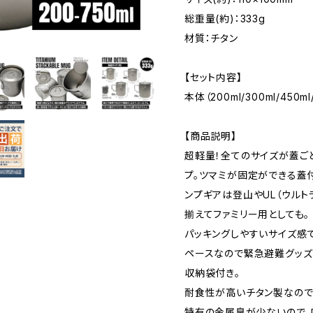
総重量(約)：333g
材質：チタン
【セット内容】
本体（200ml/300ml/450m
【商品説明】
超軽量！全てのサイズが蓋ご
プ。ツマミが固定ができる蓋
ンプギアは登山やUL（ウルト
揃えてファミリー用としても。
パッキングしやすいサイズ感
ペースなので緊急避難グッズ
収納袋付き。
耐食性が高いチタン製なので
特有の金属臭が少ないので、