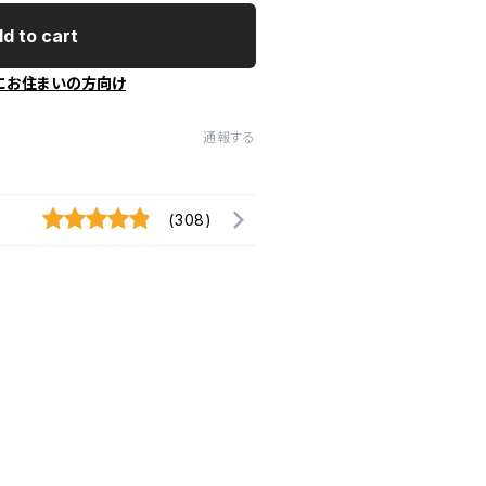
d to cart
にお住まいの方向け
通報する
(308)