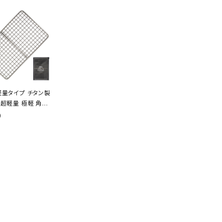
軽量タイプ チタン製
 超軽量 極軽 角型
cm ソロキャンプ B
0
ーベキュー アウトドア
用品 収納袋付き