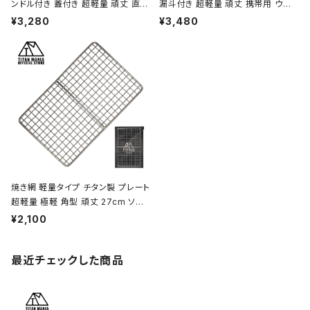
ンドル付き 蓋付き 超軽量 頑丈 直火
漏斗付き 超軽量 頑丈 携帯用 ウイ
OK シングルマグカップ クッカー ソ
スキー ボトル ヒップフラスコ 水筒 ソ
¥3,280
¥3,480
ロキャンプ BBQ バーベキュー アウ
ロキャンプ BBQ バーベキュー ピク
トドア キャンプ用品 収納袋付き
ニック アウトドア キャンプ用品 収納
袋付き
焼き網 軽量タイプ チタン製 プレート
超軽量 極軽 角型 頑丈 27cm ソロ
キャンプ BBQ バーベキュー アウト
¥2,100
ドア キャンプ用品 収納袋付き
最近チェックした商品