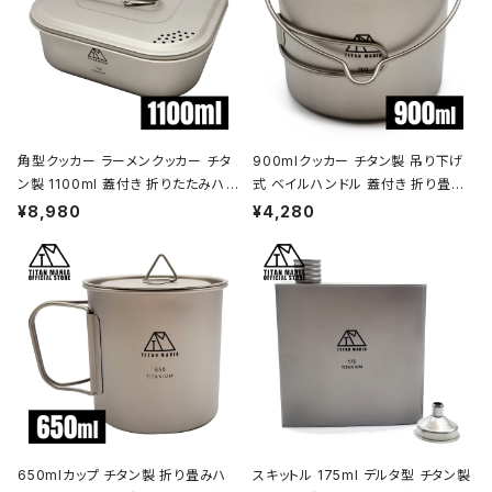
角型クッカー ラーメンクッカー チタ
900mlクッカー チタン製 吊り下げ
ン製 1100ml 蓋付き 折りたたみハン
式 ベイルハンドル 蓋付き 折り畳み
ドル付 超軽量 頑丈 直火OK 鍋 フラ
ハンドル付き 超軽量 頑丈 直火OK
¥8,980
¥4,280
イパン メスティン 調理器具 ソロキャ
ポット コッヘル 調理器具 ソロキャン
ンプ アウトドア キャンプ用品 収納袋
プ BBQ バーベキュー アウトドア キ
付き
ャンプ用品 収納袋付き
650mlカップ チタン製 折り畳みハ
スキットル 175ml デルタ型 チタン製