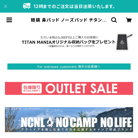
12時までのご注文は当日出荷いたします。
眼鏡 鼻パッド ノーズパッド チタン製
Ver3 超軽量 ネジ式 メガネパット 鼻
パット チタンメタルパット メガネ サ
ングラス 鼻あて 滑り止め 交換用 | TI
TAN MANIA（チタンマニア）公式オ
ンラインストア