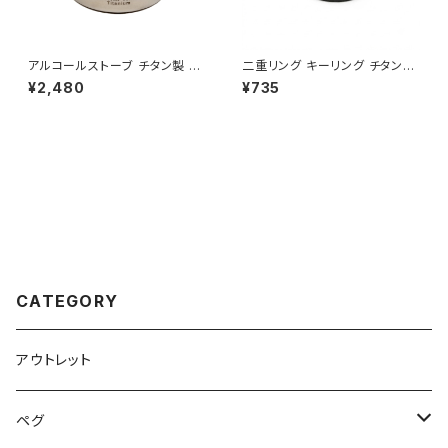
アルコールストーブ チタン製 コ
二重リング キーリング チタン製
ンパクト ポータブル 超軽量 頑
ブラック 50mm×1個 超軽量 頑
¥2,480
¥735
丈 アルコールバーナー ソロキャ
丈 サビに強い 二重丸カン スプ
ンプ BBQ バーベキュー アウト
リットリング
ドア バイクツーリング 登山 キャ
ンプ用品 収納袋付き
CATEGORY
アウトレット
ペグ