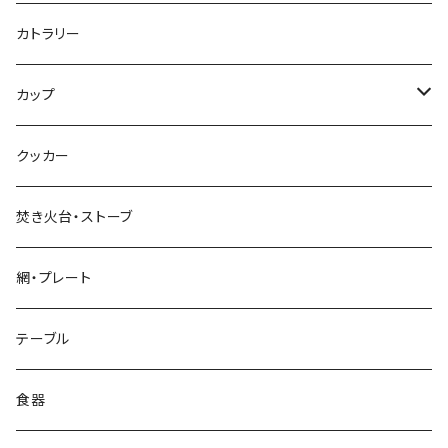
標準タイプ
カトラリー
超軽量タイプ
カップ
ネイルペグ
シングルマグ
クッカー
V字型
シェラカップ
焚き火台・ストーブ
Y字型
ダブルウォールカップ
網・プレート
リッド（蓋）
テーブル
食器