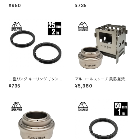
ブラック 12mm×10個 超軽量
ブラック 20mm×2個 超軽量 頑
¥950
¥735
頑丈 サビに強い 二重丸カン ス
丈 サビに強い 二重丸カン スプ
プリットリング
リットリング
二重リング キーリング チタン製
アルコールストーブ 風防兼焚き
ブラック 25mm×2個 超軽量 頑
火台 セット チタン製 超軽量 折
¥735
¥5,380
丈 サビに強い 二重丸カン スプ
りたたみ式 焚き火台 コンパクト
リットリング
ウッドストーブ ポケットコンロ ミ
ニ ソロストーブ ネイチャースト
ーブ コンロ ソロキャンプ アウト
ドア キャンプ用品