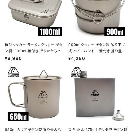
角型クッカー ラーメンクッカー チタ
900mlクッカー チタン製 吊り下げ
ン製 1100ml 蓋付き 折りたたみハン
式 ベイルハンドル 蓋付き 折り畳み
ドル付 超軽量 頑丈 直火OK 鍋 フラ
ハンドル付き 超軽量 頑丈 直火OK
¥8,980
¥4,280
イパン メスティン 調理器具 ソロキャ
ポット コッヘル 調理器具 ソロキャン
ンプ アウトドア キャンプ用品 収納袋
プ BBQ バーベキュー アウトドア キ
付き
ャンプ用品 収納袋付き
650mlカップ チタン製 折り畳みハ
スキットル 175ml デルタ型 チタン製