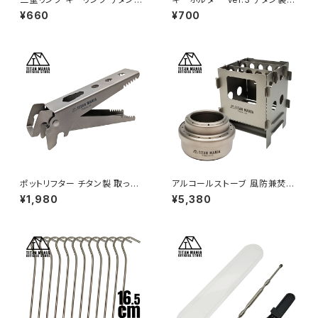
8mm×10個 超軽量 頑丈 サビ
超軽量 頑丈 キーリング メンズ
¥660
¥700
に強い 二重丸カン スプリットリ
おしゃれ 金具 フック キャンプ
ング
アウトドア 収納袋付き
ポットリフター チタン製 取っ手
アルコールストーブ 風防兼焚き
リフター トング 2WAY仕様 軽量
火台 セット チタン製 超軽量 折
¥1,980
¥5,380
コンパクト ハンドル クッカーク
りたたみ式 焚き火台 コンパクト
リップ マルチグリッパー 鉄板 鍋
ウッドストーブ ポケットコンロ ミ
つかみ 火傷防止 滑り止め キャ
ニ ソロストーブ ネイチャースト
ンプ ソロキャンプ アウトドア用
ーブ コンロ ソロキャンプ アウト
品 キャンプ用品
ドア キャンプ用品