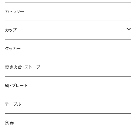
標準タイプ
カトラリー
超軽量タイプ
カップ
ネイルペグ
シングルマグ
クッカー
V字型
シェラカップ
焚き火台・ストーブ
Y字型
ダブルウォールカップ
網・プレート
リッド（蓋）
テーブル
食器