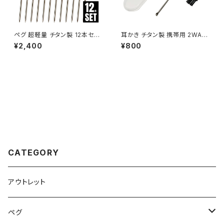
ペグ 超軽量 チタン製 12本セッ
耳かき チタン製 携帯用 2WAY
ト 16.5cm テントペグ ピンペグ
スパイラル型 スプーン型 水洗い
¥2,400
¥800
設営用具 ソロキャンプ BBQ バ
可能 超軽量 頑丈 トラベルキット
ーベキュー アウトドア キャンプ
キャンプ アウトドア ケース付き
用品 収納袋付き
CATEGORY
アウトレット
ペグ