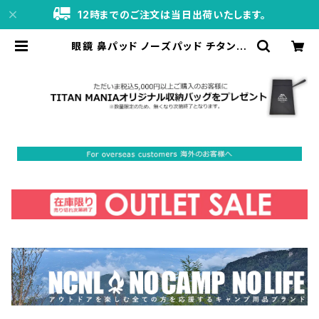
12時までのご注文は当日出荷いたします。
眼鏡 鼻パッド ノーズパッド チタン製
Ver4 超軽量 ネジ式 メガネパット 鼻
パット チタンメタルパット メガネ サ
ングラス 鼻あて 滑り止め 交換用 | TI
TAN MANIA（チタンマニア）公式オ
ンラインストア