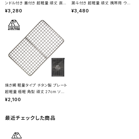
ンドル付き 蓋付き 超軽量 頑丈 直火
漏斗付き 超軽量 頑丈 携帯用 ウイ
OK シングルマグカップ クッカー ソ
スキー ボトル ヒップフラスコ 水筒 ソ
¥3,280
¥3,480
ロキャンプ BBQ バーベキュー アウ
ロキャンプ BBQ バーベキュー ピク
トドア キャンプ用品 収納袋付き
ニック アウトドア キャンプ用品 収納
袋付き
焼き網 軽量タイプ チタン製 プレート
超軽量 極軽 角型 頑丈 27cm ソロ
キャンプ BBQ バーベキュー アウト
¥2,100
ドア キャンプ用品 収納袋付き
最近チェックした商品