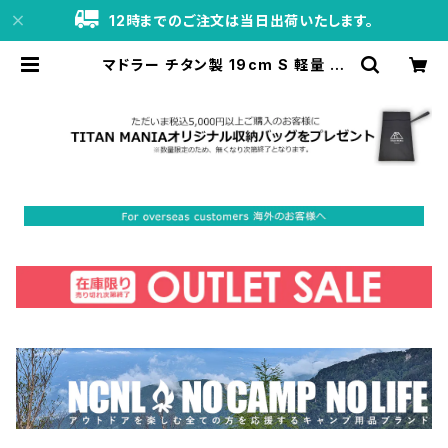
12時までのご注文は当日出荷いたします。
マドラー チタン製 19cm S 軽量 頑
丈 スプーン パフェスプーン ミキシン
グスティック 混ぜ棒 混ぜスプーン 混
ぜる バースプーン ロングスプーン ア
ウトドア キャンプ用品 収納袋付き |
TITAN MANIA（チタンマニア）公式
オンラインストア