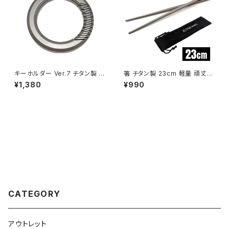
キーホルダー Ver.7 チタン製 カ
箸 チタン製 23cm 軽量 頑丈
ラビナ 軽量 頑丈 金具 リング パ
角箸 菜箸 長い 太い 純チタン 1
¥1,380
¥990
ーツ 小型 一体型 メンズ おしゃ
膳 滑り止め 直火 調理器具 キャ
れ キャンプ アウトドア 収納袋付
ンプ ソロキャンプ アウトドア用
き （シルバー）
品 キャンプ用品 収納袋付き
CATEGORY
アウトレット