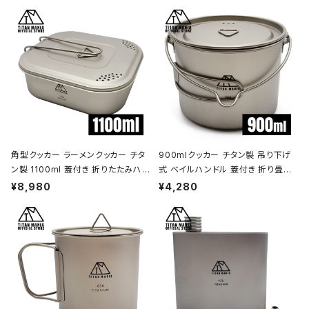
角型クッカー ラーメンクッカー チタ
900mlクッカー チタン製 吊り下げ
ン製 1100ml 蓋付き 折りたたみハン
式 ベイルハンドル 蓋付き 折り畳み
ドル付 超軽量 頑丈 直火OK 鍋 フラ
ハンドル付き 超軽量 頑丈 直火OK
¥8,980
¥4,280
イパン メスティン 調理器具 ソロキャ
ポット コッヘル 調理器具 ソロキャン
ンプ アウトドア キャンプ用品 収納袋
プ BBQ バーベキュー アウトドア キ
付き
ャンプ用品 収納袋付き