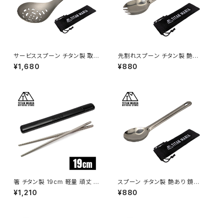
サービススプーン チタン製 取り
先割れスプーン チタン製 艶あり
分け スプーン たっぷりすくえる
鏡面加工 軽量 頑丈 カトラリー
¥1,680
¥880
軽量 頑丈 直火 穴あき サービン
スポーク ショート 持ち運び 直
グスプーン おたま レンゲ 調理
火 調理器具 キャンプ ソロキャ
器具 キッチンツール キャンプ ソ
ンプ アウトドア用品 キャンプ用
ロキャンプ アウトドア用品 キャ
品 収納袋付き
ンプ用品 収納袋付き
箸 チタン製 19cm 軽量 頑丈 角
スプーン チタン製 艶あり 鏡面
箸 小さい 短い 純チタン 1膳 滑
加工 軽量 頑丈 カトラリー ショ
¥1,210
¥880
り止め 直火 調理器具 キャンプ
ート 持ち運び 直火 調理器具 キ
ソロキャンプ アウトドア用品 キ
ャンプ ソロキャンプ アウトドア
ャンプ用品 収納ケース付き（ブ
用品 キャンプ用品 収納袋付き