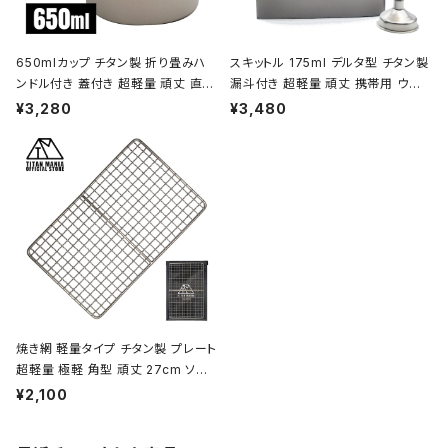
650mlカップ チタン製 折り畳みハ
スキットル 175ml デルタ型 チタン製
ンドル付き 蓋付き 超軽量 頑丈 直火
漏斗付き 超軽量 頑丈 携帯用 ウイ
OK シングルマグカップ クッカー ソ
スキー ボトル ヒップフラスコ 水筒 ソ
¥3,280
¥3,480
ロキャンプ BBQ バーベキュー アウ
ロキャンプ BBQ バーベキュー ピク
トドア キャンプ用品 収納袋付き
ニック アウトドア キャンプ用品 収納
袋付き
焼き網 軽量タイプ チタン製 プレート
超軽量 極軽 角型 頑丈 27cm ソロ
キャンプ BBQ バーベキュー アウト
¥2,100
ドア キャンプ用品 収納袋付き