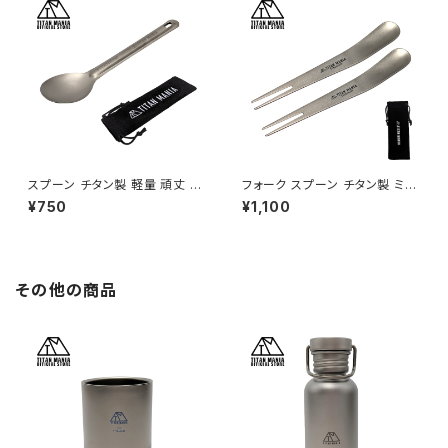
ラック）
スプーン チタン製 軽量 頑丈 カ
フォーク スプーン チタン製 ミニ
トラリー ショート 持ち運び 直火
2in1 カトラリー 2本セット キャ
¥750
¥1,100
調理器具 キャンプ ソロキャンプ
ンプ 軽量 小さい 錆びない フル
アウトドア用品 キャンプ用品 収
ーツフォーク アイスクリームス
納袋付き
プーン 登山 ソロキャンプ アウト
ドア用品 キャンプ用品 収納袋
付き
その他の商品