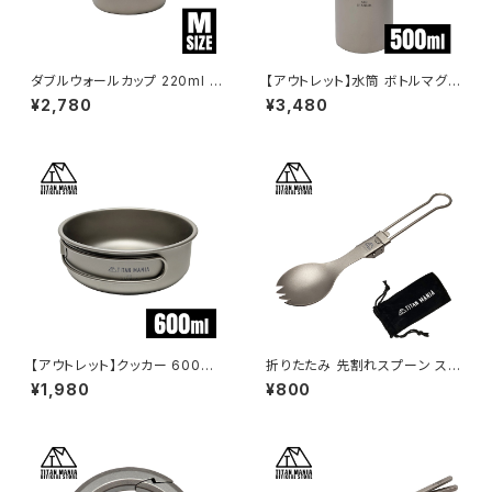
ダブルウォールカップ 220ml M
【アウトレット】水筒 ボトルマグ
サイズ チタン製 二重構造 超軽
チタン製 S 500ml 軽量 スポー
¥2,780
¥3,480
量 頑丈 スタッキングマグ カップ
ツボトル マグボトル 直飲み 錆
湯呑 食器 ソロキャンプ BBQ バ
びない 広口 割れない 登山 自
ーベキュー アウトドア キャンプ
転車 サイクリング 水筒カバー付
用品 収納袋付き
き
【アウトレット】クッカー 600ml
折りたたみ 先割れスプーン ス
チタン製 全てのサイズが綺麗に
ポーク チタン製 フォールディン
¥1,980
¥800
スタッキング出来る 軽量 頑丈
グ カトラリー 超軽量 頑丈 食器
直火 コンパクト 折りたたみハン
調理器具 ソロキャンプ BBQ バ
ドル フライパン おしゃれ 大きめ
ーベキュー アウトドア キャンプ
小さめ キャンプ ソロキャンプ ア
用品 収納袋付き
ウトドア用品 キャンプ用品 収納
袋付き