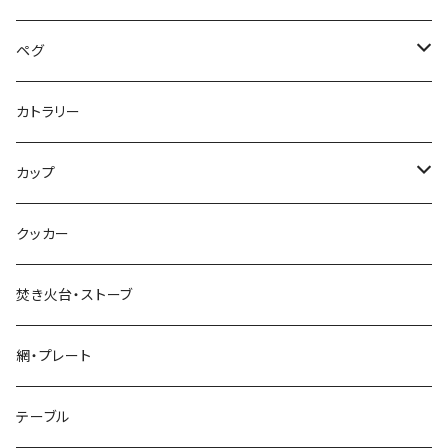
ペグ
標準タイプ
カトラリー
超軽量タイプ
カップ
ネイルペグ
シングルマグ
クッカー
V字型
シェラカップ
焚き火台・ストーブ
Y字型
ダブルウォールカップ
網・プレート
リッド（蓋）
テーブル