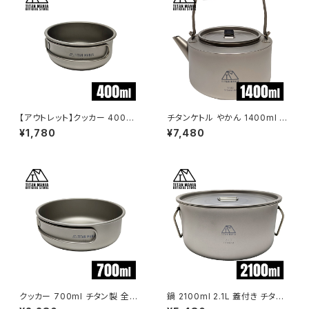
【アウトレット】クッカー 400ml
チタンケトル やかん 1400ml ケ
チタン製 全てのサイズが綺麗に
トル ケットル キャンプ キャンプ
¥1,780
¥7,480
スタッキング出来る 軽量 頑丈
ケトル アウトドアケトル チタン
直火 コンパクト 折りたたみハン
軽量 コンパクト おしゃれ 直火
ドル フライパン おしゃれ 大きめ
ソロキャンプ アウトドア用品 キ
小さめ キャンプ ソロキャンプ ア
ャンプ用品 収納袋付き
ウトドア用品 キャンプ用品 収納
袋付き
クッカー 700ml チタン製 全て
鍋 2100ml 2.1L 蓋付き チタン
のサイズが綺麗にスタッキング
製 超軽量 頑丈 直火 深型 両手