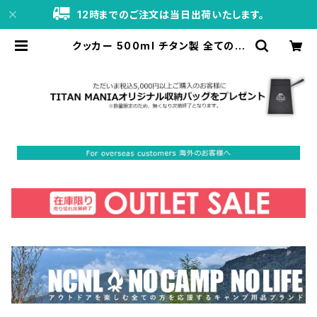
12時までのご注文は当日出荷いたします。
クッカー 500ml チタン製 全てのサ
イズが綺麗にスタッキング出来る 軽
量 頑丈 直火 コンパクト 折りたたみハ
ンドル フライパン おしゃれ 大きめ 小
さめ キャンプ ソロキャンプ アウトド
ア用品 キャンプ用品 収納袋付き | TI
TAN MANIA（チタンマニア）公式オ
ンラインストア