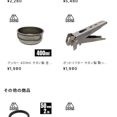
¥2,280
¥5,480
出来る 軽量 頑丈 直火 コンパク
折りたたみハンドル付き キャン
ト 折りたたみハンドル フライパ
プ ソロキャンプ アウトドア用品
ン おしゃれ 大きめ 小さめ キャ
キャンプ用品 収納袋付き
ンプ ソロキャンプ アウトドア用
品 キャンプ用品 収納袋付き
クッカー 400ml チタン製 全て
ポットリフター チタン製 取っ手
のサイズが綺麗にスタッキング
リフター トング 2WAY仕様 軽量
¥1,980
¥1,980
出来る 軽量 頑丈 直火 コンパク
コンパクト ハンドル クッカーク
ト 折りたたみハンドル フライパ
リップ マルチグリッパー 鉄板 鍋
ン おしゃれ 大きめ 小さめ キャ
つかみ 火傷防止 滑り止め キャ
ンプ ソロキャンプ アウトドア用
ンプ ソロキャンプ アウトドア用
品 キャンプ用品 収納袋付き
品 キャンプ用品
その他の商品