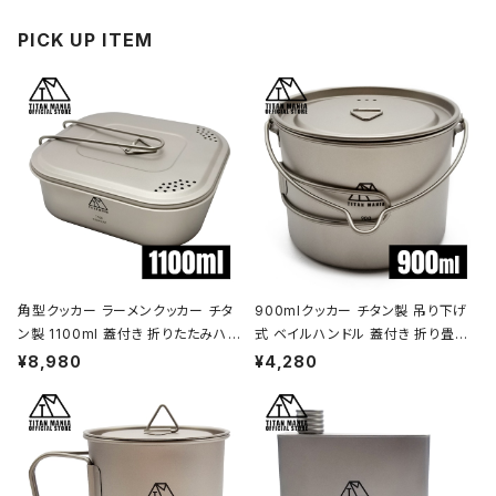
PICK UP ITEM
角型クッカー ラーメンクッカー チタ
900mlクッカー チタン製 吊り下げ
ン製 1100ml 蓋付き 折りたたみハン
式 ベイルハンドル 蓋付き 折り畳み
ドル付 超軽量 頑丈 直火OK 鍋 フラ
ハンドル付き 超軽量 頑丈 直火OK
¥8,980
¥4,280
イパン メスティン 調理器具 ソロキャ
ポット コッヘル 調理器具 ソロキャン
ンプ アウトドア キャンプ用品 収納袋
プ BBQ バーベキュー アウトドア キ
付き
ャンプ用品 収納袋付き