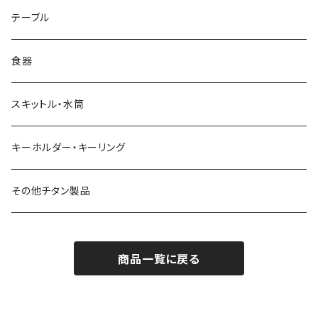
リッド（蓋）
テーブル
食器
スキットル・水筒
キーホルダー・キーリング
その他チタン製品
商品一覧に戻る