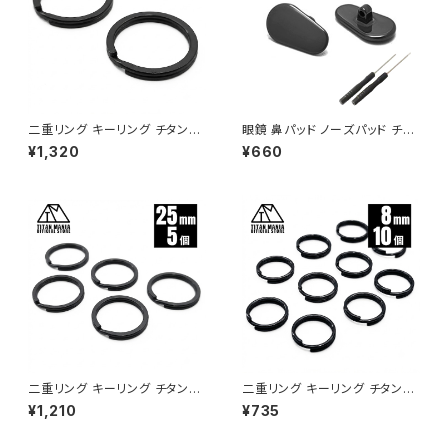
二重リング キーリング チタン製
眼鏡 鼻パッド ノーズパッド チタ
ブラック 50mm×2個 超軽量 頑
ン製 Ver9（BLACK-1） 超軽量
¥1,320
¥660
丈 サビに強い 二重丸カン スプ
ネジ式 メガネパット 鼻パット チ
リットリング
タンメタルパット メガネ サングラ
ス 鼻あて 滑り止め 交換用 ドラ
イバー付き
二重リング キーリング チタン製
二重リング キーリング チタン製
ブラック 25mm×5個 超軽量 頑
ブラック 8mm×10個 超軽量 頑
¥1,210
¥735
丈 サビに強い 二重丸カン スプ
丈 サビに強い 二重丸カン スプ
リットリング
リットリング