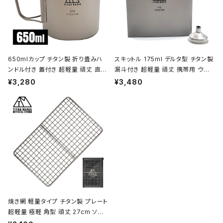
650mlカップ チタン製 折り畳みハ
スキットル 175ml デルタ型 チタン製
ンドル付き 蓋付き 超軽量 頑丈 直火
漏斗付き 超軽量 頑丈 携帯用 ウイ
OK シングルマグカップ クッカー ソ
スキー ボトル ヒップフラスコ 水筒 ソ
¥3,280
¥3,480
ロキャンプ BBQ バーベキュー アウ
ロキャンプ BBQ バーベキュー ピク
トドア キャンプ用品 収納袋付き
ニック アウトドア キャンプ用品 収納
袋付き
焼き網 軽量タイプ チタン製 プレート
超軽量 極軽 角型 頑丈 27cm ソロ
キャンプ BBQ バーベキュー アウト