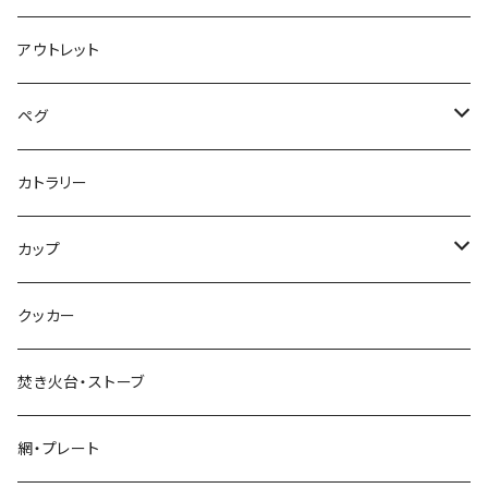
アウトレット
ペグ
標準タイプ
カトラリー
超軽量タイプ
カップ
ネイルペグ
シングルマグ
クッカー
V字型
シェラカップ
焚き火台・ストーブ
Y字型
ダブルウォールカップ
網・プレート