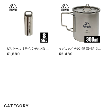
ピルケース Sサイズ チタン製 超
マグカップ チタン製 蓋付き 30
軽量 頑丈 防水 携帯用 ミニ サ
0ml スタッキング 超軽量 折りた
¥1,880
¥2,480
プリケース ニトロケース 薬入れ
たみハンドル 直火 錆びない キ
トラベルキット キーホルダー ネ
ャンプ ソロキャンプ アウトドア
ックレス ペンダントトップ
用品 キャンプ用品 収納袋付き
CATEGORY