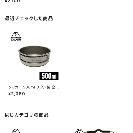
¥2,100
ドア キャンプ用品 収納袋付き
最近チェックした商品
クッカー 500ml チタン製 全て
のサイズが綺麗にスタッキング
¥2,080
出来る 軽量 頑丈 直火 コンパク
ト 折りたたみハンドル フライパ
ン おしゃれ 大きめ 小さめ キャ
ンプ ソロキャンプ アウトドア用
品 キャンプ用品 収納袋付き
同じカテゴリの商品