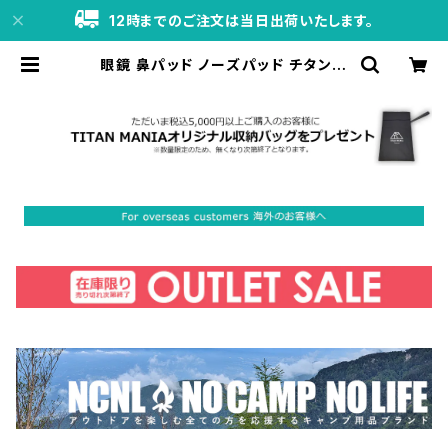
12時までのご注文は当日出荷いたします。
眼鏡 鼻パッド ノーズパッド チタン製
Ver8（GOLD-1） 超軽量 ネジ式 メガ
ネパット 鼻パット チタンメタルパット
メガネ サングラス 鼻あて 滑り止め 交
換用 ドライバー付き | TITAN MAN
IA（チタンマニア）公式オンラインスト
ア