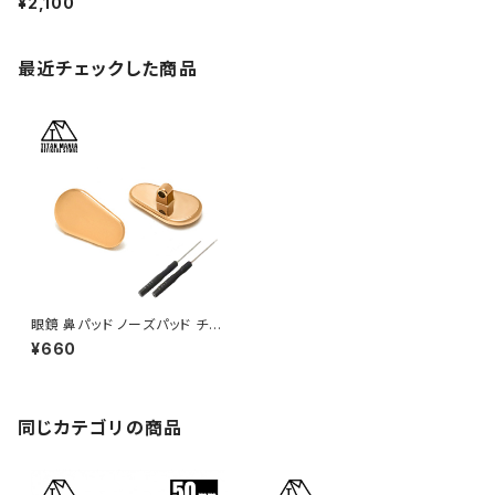
¥2,100
ドア キャンプ用品 収納袋付き
最近チェックした商品
眼鏡 鼻パッド ノーズパッド チタ
ン製 Ver8（GOLD-1） 超軽量
¥660
ネジ式 メガネパット 鼻パット チ
タンメタルパット メガネ サングラ
ス 鼻あて 滑り止め 交換用 ドラ
イバー付き
同じカテゴリの商品