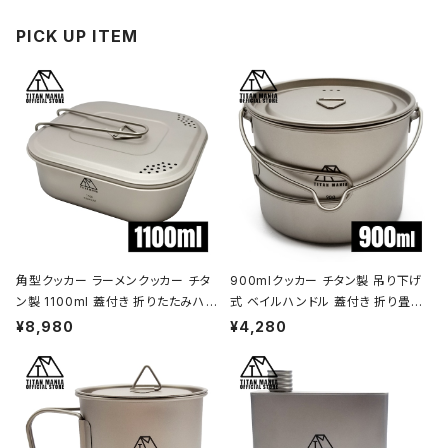
PICK UP ITEM
角型クッカー ラーメンクッカー チタ
900mlクッカー チタン製 吊り下げ
ン製 1100ml 蓋付き 折りたたみハン
式 ベイルハンドル 蓋付き 折り畳み
ドル付 超軽量 頑丈 直火OK 鍋 フラ
ハンドル付き 超軽量 頑丈 直火OK
¥8,980
¥4,280
イパン メスティン 調理器具 ソロキャ
ポット コッヘル 調理器具 ソロキャン
ンプ アウトドア キャンプ用品 収納袋
プ BBQ バーベキュー アウトドア キ
付き
ャンプ用品 収納袋付き