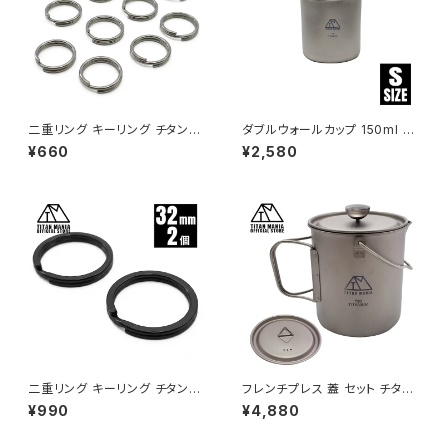
二重リング キーリング チタン製
ダブルウォールカップ 150ml S
8mm×10個 超軽量 頑丈 サビ
サイズ チタン製 二重構造 超軽
¥660
¥2,580
に強い 二重丸カン スプリットリ
量 頑丈 スタッキングマグ カップ
ング
湯呑 食器 ソロキャンプ BBQ バ
ーベキュー アウトドア キャンプ
用品 収納袋付き
二重リング キーリング チタン製
フレンチプレス 蓋 セット チタン
ブラック 32mm×2個 超軽量 頑
製 750ml 軽量 頑丈 直火 ベイ
¥990
¥4,880
丈 サビに強い 二重丸カン スプ
ルハンドル付き コーヒー コーヒ
リットリング
ープレス クッカー ポット パーコ