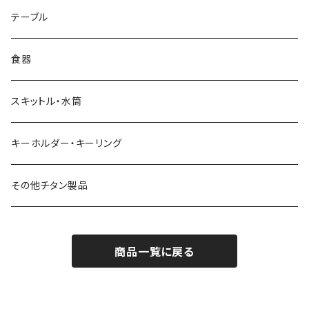
リッド（蓋）
テーブル
食器
スキットル・水筒
キーホルダー・キーリング
その他チタン製品
商品一覧に戻る