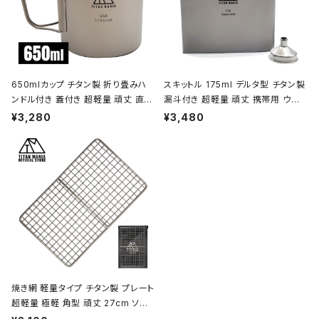
650mlカップ チタン製 折り畳みハ
スキットル 175ml デルタ型 チタン製
ンドル付き 蓋付き 超軽量 頑丈 直火
漏斗付き 超軽量 頑丈 携帯用 ウイ
OK シングルマグカップ クッカー ソ
スキー ボトル ヒップフラスコ 水筒 ソ
¥3,280
¥3,480
ロキャンプ BBQ バーベキュー アウ
ロキャンプ BBQ バーベキュー ピク
トドア キャンプ用品 収納袋付き
ニック アウトドア キャンプ用品 収納
袋付き
焼き網 軽量タイプ チタン製 プレート
超軽量 極軽 角型 頑丈 27cm ソロ
キャンプ BBQ バーベキュー アウト