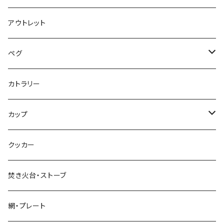
アウトレット
ペグ
標準タイプ
カトラリー
超軽量タイプ
カップ
ネイルペグ
シングルマグ
クッカー
V字型
シェラカップ
焚き火台・ストーブ
Y字型
ダブルウォールカップ
網・プレート