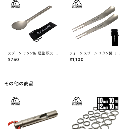
ラック）
スプーン チタン製 軽量 頑丈 カ
フォーク スプーン チタン製 ミニ
トラリー ショート 持ち運び 直火
2in1 カトラリー 2本セット キャ
¥750
¥1,100
調理器具 キャンプ ソロキャンプ
ンプ 軽量 小さい 錆びない フル
アウトドア用品 キャンプ用品 収
ーツフォーク アイスクリームス
納袋付き
プーン 登山 ソロキャンプ アウト
ドア用品 キャンプ用品 収納袋
付き
その他の商品