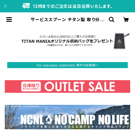
12時までのご注文は当日出荷いたします。
サービススプーン チタン製 取り分け
スプーン たっぷりすくえる 軽量 頑丈
直火 サービングスプーン おたま レン
ゲ 調理器具 キッチンツール キャンプ
ソロキャンプ アウトドア用品 キャンプ
用品 収納袋付き | TITAN MANIA
（チタンマニア）公式オンラインストア