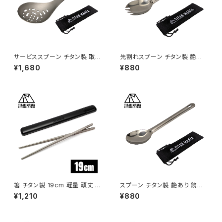
サービススプーン チタン製 取り
先割れスプーン チタン製 艶あり
分け スプーン たっぷりすくえる
鏡面加工 軽量 頑丈 カトラリー
¥1,680
¥880
軽量 頑丈 直火 穴あき サービン
スポーク ショート 持ち運び 直
グスプーン おたま レンゲ 調理
火 調理器具 キャンプ ソロキャ
器具 キッチンツール キャンプ ソ
ンプ アウトドア用品 キャンプ用
ロキャンプ アウトドア用品 キャ
品 収納袋付き
ンプ用品 収納袋付き
箸 チタン製 19cm 軽量 頑丈 角
スプーン チタン製 艶あり 鏡面
箸 小さい 短い 純チタン 1膳 滑
加工 軽量 頑丈 カトラリー ショ
¥1,210
¥880
り止め 直火 調理器具 キャンプ
ート 持ち運び 直火 調理器具 キ
ソロキャンプ アウトドア用品 キ
ャンプ ソロキャンプ アウトドア
ャンプ用品 収納ケース付き（ブ
用品 キャンプ用品 収納袋付き