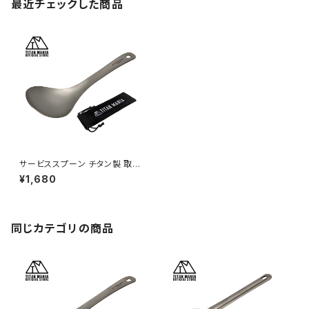
最近チェックした商品
サービススプーン チタン製 取り
分け スプーン たっぷりすくえる
¥1,680
軽量 頑丈 直火 サービングスプ
ーン おたま レンゲ 調理器具 キ
ッチンツール キャンプ ソロキャ
ンプ アウトドア用品 キャンプ用
品 収納袋付き
同じカテゴリの商品