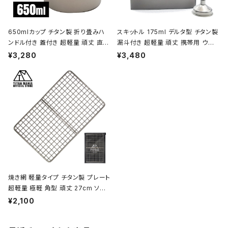
650mlカップ チタン製 折り畳みハ
スキットル 175ml デルタ型 チタン製
ンドル付き 蓋付き 超軽量 頑丈 直火
漏斗付き 超軽量 頑丈 携帯用 ウイ
OK シングルマグカップ クッカー ソ
スキー ボトル ヒップフラスコ 水筒 ソ
¥3,280
¥3,480
ロキャンプ BBQ バーベキュー アウ
ロキャンプ BBQ バーベキュー ピク
トドア キャンプ用品 収納袋付き
ニック アウトドア キャンプ用品 収納
袋付き
焼き網 軽量タイプ チタン製 プレート
超軽量 極軽 角型 頑丈 27cm ソロ
キャンプ BBQ バーベキュー アウト
¥2,100
ドア キャンプ用品 収納袋付き