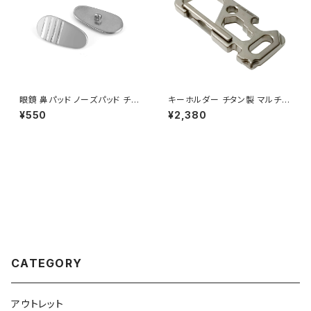
眼鏡 鼻パッド ノーズパッド チタ
キーホルダー チタン製 マルチツ
ン製 Ver1 超軽量 ネジ式 メガ
ール EDCツール カラビナ キー
¥550
¥2,380
ネパット 鼻パット チタンメタルパ
リング付き 軽量 頑丈 錆びない
ット メガネ サングラス 鼻あて
栓抜き ドライバー スパナ レンチ
滑り止め 交換用
工具 トラベルキット アウトドア
キャンプ用品
CATEGORY
アウトレット