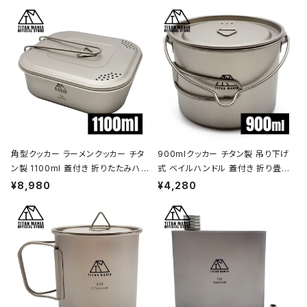
角型クッカー ラーメンクッカー チタ
900mlクッカー チタン製 吊り下げ
ン製 1100ml 蓋付き 折りたたみハン
式 ベイルハンドル 蓋付き 折り畳み
ドル付 超軽量 頑丈 直火OK 鍋 フラ
ハンドル付き 超軽量 頑丈 直火OK
¥8,980
¥4,280
イパン メスティン 調理器具 ソロキャ
ポット コッヘル 調理器具 ソロキャン
ンプ アウトドア キャンプ用品 収納袋
プ BBQ バーベキュー アウトドア キ
付き
ャンプ用品 収納袋付き