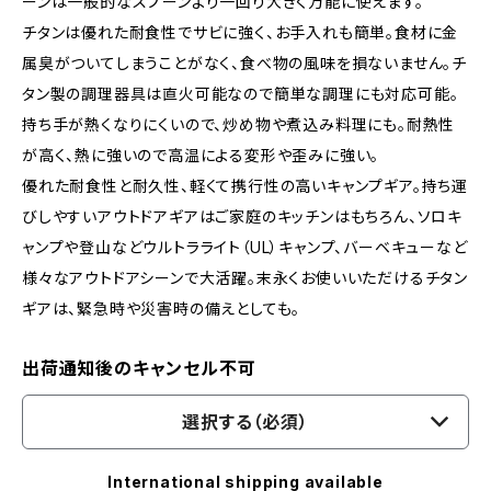
ーンは一般的なスプーンより一回り大きく万能に使えます。
チタンは優れた耐食性でサビに強く、お手入れも簡単。食材に金
属臭がついてしまうことがなく、食べ物の風味を損ないません。チ
タン製の調理器具は直火可能なので簡単な調理にも対応可能。
持ち手が熱くなりにくいので、炒め物や煮込み料理にも。耐熱性
が高く、熱に強いので高温による変形や歪みに強い。
優れた耐食性と耐久性、軽くて携行性の高いキャンプギア。持ち運
びしやすいアウトドアギアはご家庭のキッチンはもちろん、ソロキ
ャンプや登山などウルトラライト（UL）キャンプ、バーベキューなど
様々なアウトドアシーンで大活躍。末永くお使いいただけるチタン
ギアは、緊急時や災害時の備えとしても。
出荷通知後のキャンセル不可
選択する（必須）
International shipping available