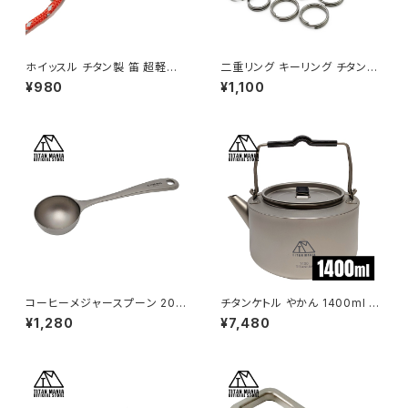
ホイッスル チタン製 笛 超軽量
二重リング キーリング チタン製
ストラップ付き 防災 登山 緊急
10mm/12mm×各10個セット 超
¥980
¥1,100
避難 防犯 スポーツ 審判 コーチ
軽量 頑丈 サビに強い 二重丸カ
ライフガード ソロキャンプ BBQ
ン スプリットリング
バーベキュー ハイキング アウト
ドア キャンプ用品
コーヒーメジャースプーン 20m
チタンケトル やかん 1400ml ケ
l 計量 スプーン チタン製 軽量
トル ケットル キャンプ キャンプ
¥1,280
¥7,480
食器 カトラリー 調理器具 キッチ
ケトル アウトドアケトル チタン
ン おしゃれ キャンプ ソロキャン
軽量 コンパクト おしゃれ 直火
プ アウトドア用品 キャンプ用品
ソロキャンプ アウトドア用品 キ
ャンプ用品 収納袋付き