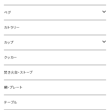
ペグ
標準タイプ
カトラリー
超軽量タイプ
カップ
ネイルペグ
シングルマグ
クッカー
V字型
シェラカップ
焚き火台・ストーブ
Y字型
ダブルウォールカップ
網・プレート
リッド（蓋）
テーブル