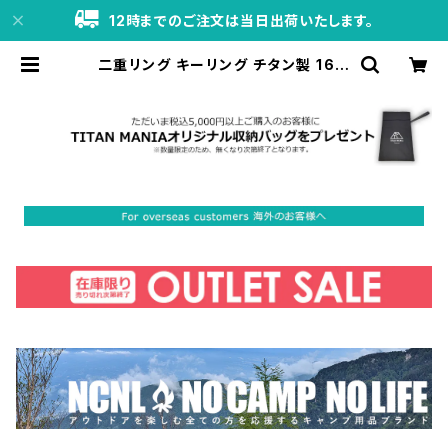
12時までのご注文は当日出荷いたします。
二重リング キーリング チタン製 16m
m×10個 超軽量 頑丈 サビに強い 二
重丸カン スプリットリング | TITAN
MANIA（チタンマニア）公式オンライ
ンストア