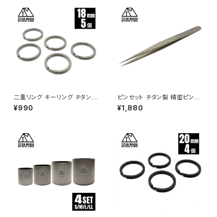
ーベキュー アウトドア キャンプ
ソロキャンプ アウトドア用品 キ
用品 収納袋付き
ャンプ用品 収納袋付き
二重リング キーリング チタン製
ピンセット チタン製 精密ピンセ
18mm×5個 超軽量 頑丈 サビ
ット ストレート 超軽量 頑丈 工
¥990
¥1,880
に強い 二重丸カン スプリットリ
具 DIY プラモデル シール ネイ
ング
ル まつ毛