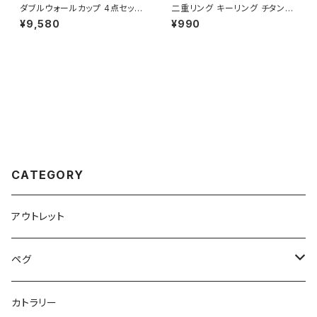
ダブルウォールカップ 4点セット
二重リング キーリング チタン製
チタン製 二重構造 超軽量 頑丈
ブラック 20mm×4個 超軽量 頑
¥9,580
¥990
スタッキングマグ カップ 湯呑 食
丈 サビに強い 二重丸カン スプ
器 ソロキャンプ BBQ バーベキ
リットリング
ュー アウトドア キャンプ用品 収
納袋付き
CATEGORY
アウトレット
ペグ
標準タイプ
カトラリー