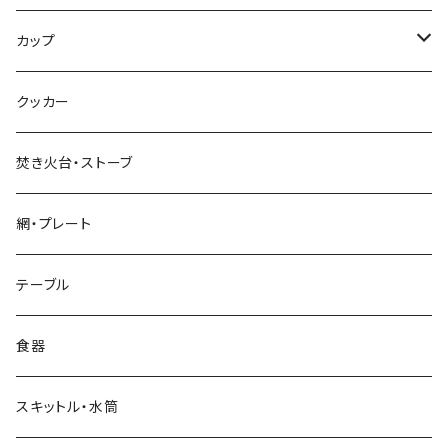
超軽量タイプ
カップ
ネイルペグ
シングルマグ
クッカー
V字型
シェラカップ
焚き火台・ストーブ
Y字型
ダブルウォールカップ
網・プレート
リッド（蓋）
テーブル
食器
スキットル・水筒