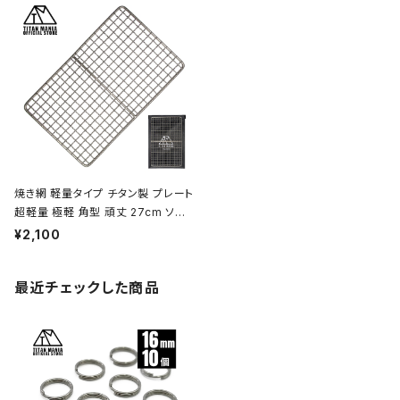
トドア キャンプ用品 収納袋付き
ニック アウトドア キャンプ用品 収納
袋付き
焼き網 軽量タイプ チタン製 プレート
超軽量 極軽 角型 頑丈 27cm ソロ
キャンプ BBQ バーベキュー アウト
¥2,100
ドア キャンプ用品 収納袋付き
最近チェックした商品