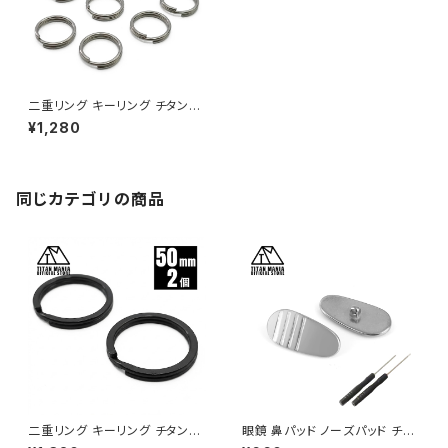
二重リング キーリング チタン製
16mm×10個 超軽量 頑丈 サビ
¥1,280
に強い 二重丸カン スプリットリ
ング
同じカテゴリの商品
二重リング キーリング チタン製
眼鏡 鼻パッド ノーズパッド チタ
ブラック 50mm×2個 超軽量 頑
ン製 Ver1 超軽量 ネジ式 メガ