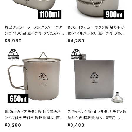
角型クッカー ラーメンクッカー チタ
900mlクッカー チタン製 吊り下げ
ン製 1100ml 蓋付き 折りたたみハン
式 ベイルハンドル 蓋付き 折り畳み
ドル付 超軽量 頑丈 直火OK 鍋 フラ
ハンドル付き 超軽量 頑丈 直火OK
¥8,980
¥4,280
イパン メスティン 調理器具 ソロキャ
ポット コッヘル 調理器具 ソロキャン
ンプ アウトドア キャンプ用品 収納袋
プ BBQ バーベキュー アウトドア キ
付き
ャンプ用品 収納袋付き
650mlカップ チタン製 折り畳みハ
スキットル 175ml デルタ型 チタン製
ンドル付き 蓋付き 超軽量 頑丈 直火
漏斗付き 超軽量 頑丈 携帯用 ウイ
OK シングルマグカップ クッカー ソ
スキー ボトル ヒップフラスコ 水筒 ソ
¥3,280
¥3,480
ロキャンプ BBQ バーベキュー アウ
ロキャンプ BBQ バーベキュー ピク