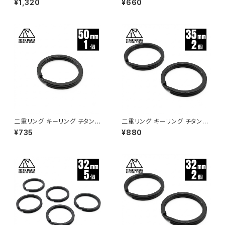
¥1,320
¥660
丈 サビに強い 二重丸カン スプ
ネパット 鼻パット チタンメタルパ
リットリング
ット メガネ サングラス 鼻あて
滑り止め 交換用 ドライバー付き
二重リング キーリング チタン製
二重リング キーリング チタン製
ブラック 50mm×1個 超軽量 頑
ブラック 35mm×2個 超軽量 頑
¥735
¥880
丈 サビに強い 二重丸カン スプ
丈 サビに強い 二重丸カン スプ
リットリング
リットリング