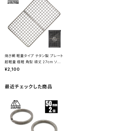
袋付き
焼き網 軽量タイプ チタン製 プレート
超軽量 極軽 角型 頑丈 27cm ソロ
キャンプ BBQ バーベキュー アウト
¥2,100
ドア キャンプ用品 収納袋付き
最近チェックした商品