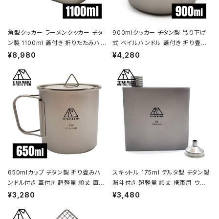
角型クッカー ラーメンクッカー チタ
900mlクッカー チタン製 吊り下げ
ン製 1100ml 蓋付き 折りたたみハン
式 ベイルハンドル 蓋付き 折り畳み
ドル付 超軽量 頑丈 直火OK 鍋 フラ
ハンドル付き 超軽量 頑丈 直火OK
¥8,980
¥4,280
イパン メスティン 調理器具 ソロキャ
ポット コッヘル 調理器具 ソロキャン
ンプ アウトドア キャンプ用品 収納袋
プ BBQ バーベキュー アウトドア キ
付き
ャンプ用品 収納袋付き
650mlカップ チタン製 折り畳みハ
スキットル 175ml デルタ型 チタン製
ンドル付き 蓋付き 超軽量 頑丈 直火
漏斗付き 超軽量 頑丈 携帯用 ウイ
OK シングルマグカップ クッカー ソ
スキー ボトル ヒップフラスコ 水筒 ソ
¥3,280
¥3,480
ロキャンプ BBQ バーベキュー アウ
ロキャンプ BBQ バーベキュー ピク
トドア キャンプ用品 収納袋付き
ニック アウトドア キャンプ用品 収納