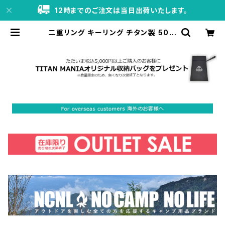
12時までのご注文は当日出荷いたします。
二重リング キーリング チタン製 50m
m×2個 超軽量 頑丈 サビに強い 二重
丸カン スプリットリング | TITAN M
ANIA（チタンマニア）公式オンライン
ストア