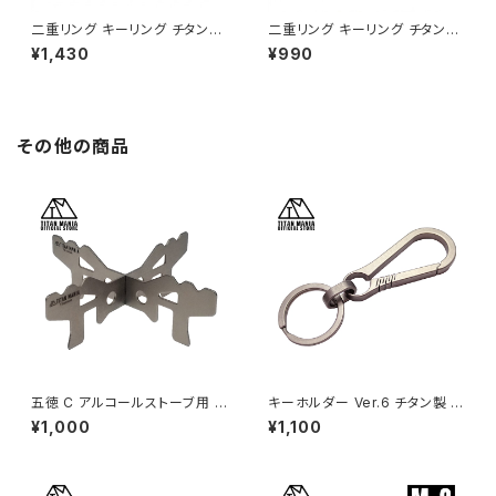
二重リング キーリング チタン製
二重リング キーリング チタン製
ブラック 32mm×5個 超軽量 頑
ブラック 32mm×2個 超軽量 頑
¥1,430
¥990
丈 サビに強い 二重丸カン スプ
丈 サビに強い 二重丸カン スプ
リットリング
リットリング
その他の商品
五徳 C アルコールストーブ用 チ
キーホルダー Ver.6 チタン製 カ
タン製 超軽量 頑丈 十字 ミニ
ラビナ 軽量 頑丈 金具 リング パ
¥1,000
¥1,100
クロススタンド ソロキャンプ BB
ーツ 小型 一体型 メンズ おしゃ
Q バーベキュー アウトドア キャ
れ キャンプ アウトドア キーリン
ンプ用品 収納袋付き
グ付き 収納袋付き