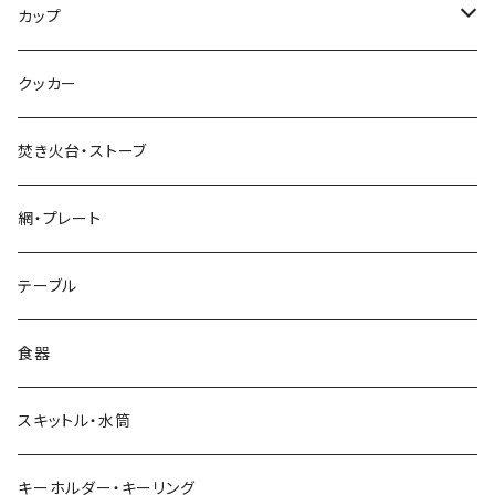
超軽量タイプ
カップ
ネイルペグ
シングルマグ
クッカー
V字型
シェラカップ
焚き火台・ストーブ
Y字型
ダブルウォールカップ
網・プレート
リッド（蓋）
テーブル
食器
スキットル・水筒
キーホルダー・キーリング