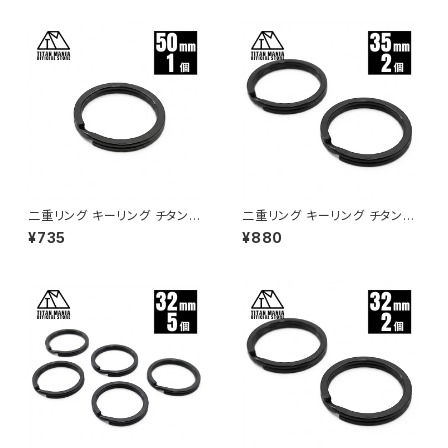
リットリング
ット メガネ サングラス 鼻あて
滑り止め 交換用 ドライバー付き
二重リング キーリング チタン製
二重リング キーリング チタン製
ブラック 50mm×1個 超軽量 頑
ブラック 35mm×2個 超軽量 頑
¥735
¥880
丈 サビに強い 二重丸カン スプ
丈 サビに強い 二重丸カン スプ
リットリング
リットリング