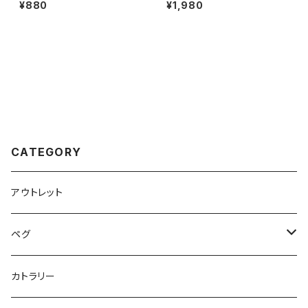
12mm×10個 超軽量 頑丈 サビ
チタン製 全てのサイズが綺麗に
¥880
¥1,980
に強い 二重丸カン スプリットリ
スタッキング出来る 軽量 頑丈
ング
直火 コンパクト 折りたたみハン
ドル フライパン おしゃれ 大きめ
小さめ キャンプ ソロキャンプ ア
ウトドア用品 キャンプ用品 収納
袋付き
CATEGORY
アウトレット
ペグ
標準タイプ
カトラリー