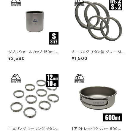
ダブルウォールカップ 150ml S
キーリング チタン製 グレー Mサ
サイズ チタン製 二重構造 超軽
イズ2個＋Sサイズ2個 超軽量
¥2,580
¥1,500
量 頑丈 スタッキングマグ カップ
頑丈 シンプル キーホルダー 錆
湯呑 食器 ソロキャンプ BBQ バ
びない 二重リング 金具
ーベキュー アウトドア キャンプ
用品 収納袋付き
二重リング キーリング チタン製
【アウトレット】クッカー 600ml