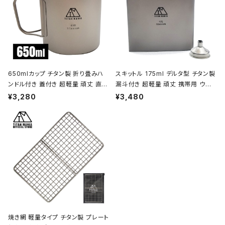
650mlカップ チタン製 折り畳みハ
スキットル 175ml デルタ型 チタン製
ンドル付き 蓋付き 超軽量 頑丈 直火
漏斗付き 超軽量 頑丈 携帯用 ウイ
OK シングルマグカップ クッカー ソ
スキー ボトル ヒップフラスコ 水筒 ソ
¥3,280
¥3,480
ロキャンプ BBQ バーベキュー アウ
ロキャンプ BBQ バーベキュー ピク
トドア キャンプ用品 収納袋付き
ニック アウトドア キャンプ用品 収納
袋付き
焼き網 軽量タイプ チタン製 プレート