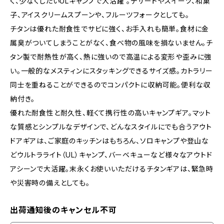
く、少なくしたいULキャンプで大活躍 。デザートやスイーツ、和菓
子、アイスクリームスプーンや、フルーツフォークとしても。
チタンは優れた耐食性でサビに強く、お手入れも簡単。食材に金
属臭がついてしまうことがなく、食べ物の風味を損ないません。チ
タン製で耐熱性が高く、熱に強いので高温による変形や歪みに強
い。一般的なメスティンにスタッキングできるサイズ感。カトラリー
同士を重ねることができるのでコンパクトに収納可能。便利な収
納付き。
優れた耐食性と耐久性、軽くて携行性の高いキャンプギア。マット
な質感とシンプルなデザインで、どんなスタイルにでも合うアウト
ドアギアは、ご家庭のキッチンはもちろん、ソロキャンプや登山な
どウルトラライト（UL）キャンプ、バーベキューなど様々なアウトド
アシーンで大活躍。末永くお使いいただけるチタンギアは、緊急時
や災害時の備えとしても。
出荷通知後のキャンセル不可