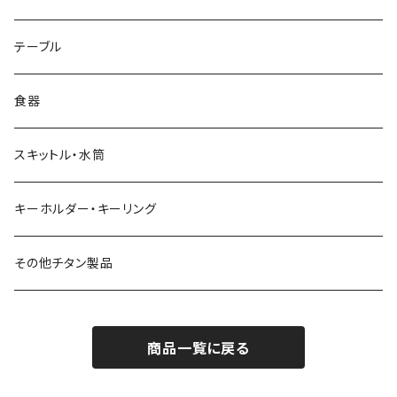
リッド（蓋）
テーブル
食器
スキットル・水筒
キーホルダー・キーリング
その他チタン製品
商品一覧に戻る