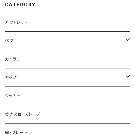
CATEGORY
アウトレット
ペグ
標準タイプ
カトラリー
超軽量タイプ
カップ
ネイルペグ
シングルマグ
クッカー
V字型
シェラカップ
焚き火台・ストーブ
Y字型
ダブルウォールカップ
網・プレート