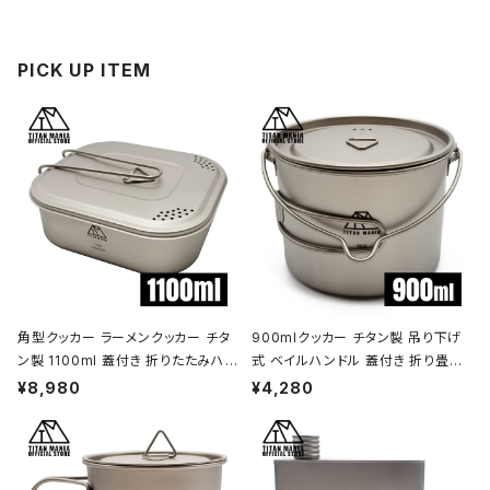
PICK UP ITEM
角型クッカー ラーメンクッカー チタ
900mlクッカー チタン製 吊り下げ
ン製 1100ml 蓋付き 折りたたみハン
式 ベイルハンドル 蓋付き 折り畳み
ドル付 超軽量 頑丈 直火OK 鍋 フラ
ハンドル付き 超軽量 頑丈 直火OK
¥8,980
¥4,280
イパン メスティン 調理器具 ソロキャ
ポット コッヘル 調理器具 ソロキャン
ンプ アウトドア キャンプ用品 収納袋
プ BBQ バーベキュー アウトドア キ
付き
ャンプ用品 収納袋付き