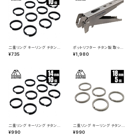
二重リング キーリング チタン製
ポットリフター チタン製 取っ手
ブラック 8mm×10個 超軽量 頑
リフター トング 2WAY仕様 軽量
¥735
¥1,980
丈 サビに強い 二重丸カン スプ
コンパクト ハンドル クッカーク
リットリング
リップ マルチグリッパー 鉄板 鍋
つかみ 火傷防止 滑り止め キャ
ンプ ソロキャンプ アウトドア用
品 キャンプ用品
二重リング キーリング チタン製
二重リング キーリング チタン製
ブラック 14mm×10個 超軽量
18mm×5個 超軽量 頑丈 サビ
¥990
¥990
頑丈 サビに強い 二重丸カン ス
に強い 二重丸カン スプリットリ