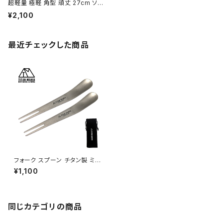
超軽量 極軽 角型 頑丈 27cm ソロ
キャンプ BBQ バーベキュー アウト
¥2,100
ドア キャンプ用品 収納袋付き
最近チェックした商品
フォーク スプーン チタン製 ミニ
2in1 カトラリー 2本セット キャ
¥1,100
ンプ 軽量 小さい 錆びない フル
ーツフォーク アイスクリームス
プーン 登山 ソロキャンプ アウト
ドア用品 キャンプ用品 収納袋
付き
同じカテゴリの商品