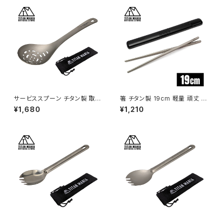
サービススプーン チタン製 取り
箸 チタン製 19cm 軽量 頑丈 角
分け スプーン たっぷりすくえる
箸 小さい 短い 純チタン 1膳 滑
¥1,680
¥1,210
軽量 頑丈 直火 穴あき サービン
り止め 直火 調理器具 キャンプ
グスプーン おたま レンゲ 調理
ソロキャンプ アウトドア用品 キ
器具 キッチンツール キャンプ ソ
ャンプ用品 収納ケース付き（ブ
ロキャンプ アウトドア用品 キャ
ラック）
ンプ用品 収納袋付き