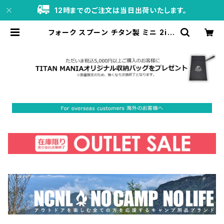
12時までのご注文は当日出荷いたします。
フォーク スプーン チタン製 ミニ 2in1
カトラリー 2本セット キャンプ 軽量
小さい 錆びない フルーツフォーク ア
イスクリームスプーン 登山 ソロキャ
ンプ アウトドア用品 キャンプ用品 収
納袋付き | TITAN MANIA（チタン
マニア）公式オンラインストア