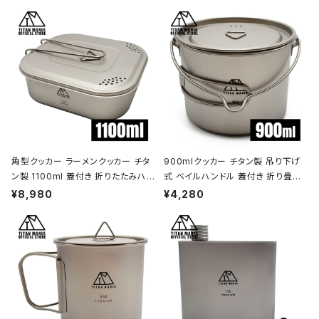
角型クッカー ラーメンクッカー チタ
900mlクッカー チタン製 吊り下げ
ン製 1100ml 蓋付き 折りたたみハン
式 ベイルハンドル 蓋付き 折り畳み
ドル付 超軽量 頑丈 直火OK 鍋 フラ
ハンドル付き 超軽量 頑丈 直火OK
¥8,980
¥4,280
イパン メスティン 調理器具 ソロキャ
ポット コッヘル 調理器具 ソロキャン
ンプ アウトドア キャンプ用品 収納袋
プ BBQ バーベキュー アウトドア キ
付き
ャンプ用品 収納袋付き