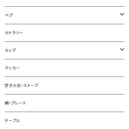
ペグ
標準タイプ
カトラリー
超軽量タイプ
カップ
ネイルペグ
シングルマグ
クッカー
V字型
シェラカップ
焚き火台・ストーブ
Y字型
ダブルウォールカップ
網・プレート
リッド（蓋）
テーブル