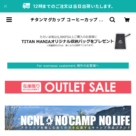
12時までのご注文は当日出荷いたします。
チタンマグカップ コーヒーカップ 20
0ml チタン製 キャンプ ダブルウォー
ル 軽量 二重構造 耐熱 コップ マグ カ
ップ 割れない おしゃれ ソロキャンプ
アウトドア用品 キャンプ用品 | TITA
N MANIA（チタンマニア）公式オンラ
インストア