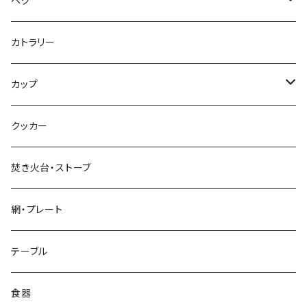
ペグ
標準タイプ
カトラリー
超軽量タイプ
カップ
ネイルペグ
シングルマグ
クッカー
V字型
シェラカップ
焚き火台・ストーブ
Y字型
ダブルウォールカップ
網・プレート
リッド（蓋）
テーブル
食器