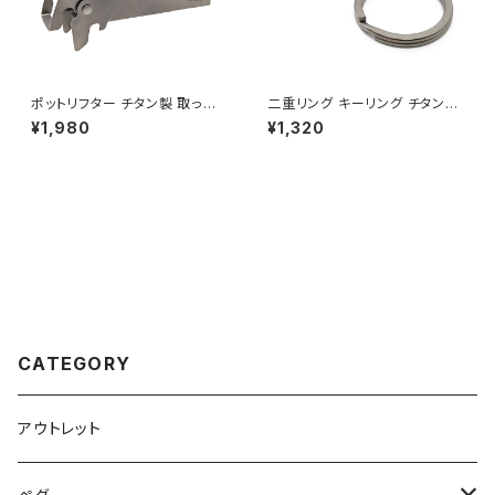
ポットリフター チタン製 取っ手
二重リング キーリング チタン製
リフター トング 2WAY仕様 軽量
50mm×2個 超軽量 頑丈 サビ
¥1,980
¥1,320
コンパクト ハンドル クッカーク
に強い 二重丸カン スプリットリ
リップ マルチグリッパー 鉄板 鍋
ング
つかみ 火傷防止 滑り止め キャ
ンプ ソロキャンプ アウトドア用
品 キャンプ用品
CATEGORY
アウトレット