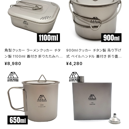
角型クッカー ラーメンクッカー チタ
900mlクッカー チタン製 吊り下げ
ン製 1100ml 蓋付き 折りたたみハン
式 ベイルハンドル 蓋付き 折り畳み
ドル付 超軽量 頑丈 直火OK 鍋 フラ
ハンドル付き 超軽量 頑丈 直火OK
¥8,980
¥4,280
イパン メスティン 調理器具 ソロキャ
ポット コッヘル 調理器具 ソロキャン
ンプ アウトドア キャンプ用品 収納袋
プ BBQ バーベキュー アウトドア キ
付き
ャンプ用品 収納袋付き