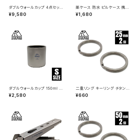
ダブルウォールカップ 4点セット
薬ケース 防水 ピルケース 携帯
チタン製 二重構造 超軽量 頑丈
型 チタン製 軽量 ニトロケース
¥9,580
¥1,680
スタッキングマグ カップ 湯呑 食
薬入れ メモリアルケース カプセ
器 ソロキャンプ BBQ バーベキ
ル サプリ 収納 小物入れ コンパ
ュー アウトドア キャンプ用品 収
クト ケース アウトドア キーリン
納袋付き
グ ペンダント ネックレス （ブラ
ック、チェーン付き）
ダブルウォールカップ 150ml S
二重リング キーリング チタン製
サイズ チタン製 二重構造 超軽
25mm×2個 超軽量 頑丈 サビ
¥2,580
¥660
量 頑丈 スタッキングマグ カップ
に強い 二重丸カン スプリットリ
湯呑 食器 ソロキャンプ BBQ バ
ング
ーベキュー アウトドア キャンプ
用品 収納袋付き