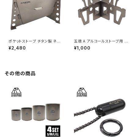
ポケットストーブ チタン製 ネイ
五徳 A アルコールストーブ用 チ
チャーストーブ デルタ型 ポケッ
タン製 超軽量 頑丈 十字 ミニ
¥2,480
¥1,000
トコンロ ミニ コンロ コンパクト
クロススタンド ソロキャンプ BB
組み立て式 超軽量 頑丈 五徳
Q バーベキュー アウトドア キャ
風防 焚き火台 ソロキャンプ BB
ンプ用品 収納袋付き
Q バーベキュー アウトドア キャ
ンプ用品 収納袋付き
その他の商品