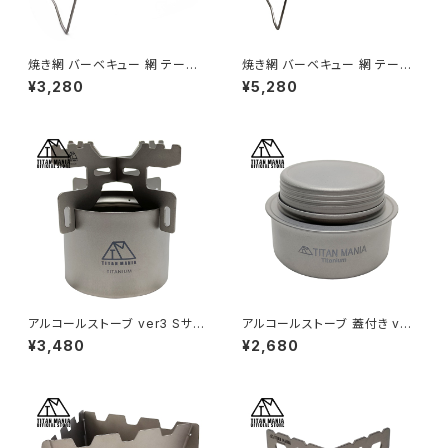
焼き網 バーベキュー 網 テーブ
焼き網 バーベキュー 網 テーブ
ル S チタン ローテーブル メッシ
ル L チタン ローテーブル メッシ
¥3,280
¥5,280
ュテーブル グリルスタンド 軽量
ュテーブル グリルスタンド 軽量
角型 万能 頑丈 折り畳み サブテ
角型 万能 頑丈 折り畳み ロー
ーブル サイドテーブル 五徳 ソ
テーブル メッシュテーブル サブ
ロキャンプ BBQ アウトドア キャ
テーブル サイドテーブル 五徳
ンプ用品 収納袋付き
ソロキャンプ BBQ アウトドア キ
ャンプ用品 収納袋付き
アルコールストーブ ver3 Sサイ
アルコールストーブ 蓋付き ver
ズ チタン製 軽量 頑丈 小型 コ
4 チタン製 軽量 頑丈 アルスト
¥3,480
¥2,680
ンロ コンパクト ポータブル キャ
小型 ミニ コンロ コンパクト ポ
ンプ ソロキャンプ アウトドア キ
ータブル 調理器具 アウトドア キ
ャンプ用品 五徳付き 収納袋付
ャンプ ソロキャンプ アウトドア
き
用品 キャンプ用品 収納袋付き