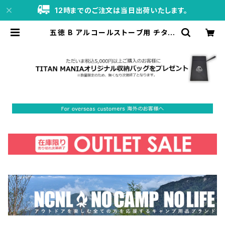
12時までのご注文は当日出荷いたします。
五徳 B アルコールストーブ用 チタン
製 超軽量 頑丈 十字 ミニ クロススタ
ンド ソロキャンプ BBQ バーベキュー
アウトドア キャンプ用品 収納袋付き |
TITAN MANIA（チタンマニア）公式
オンラインストア