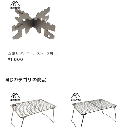
五徳 B アルコールストーブ用 チ
タン製 超軽量 頑丈 十字 ミニ
¥1,000
クロススタンド ソロキャンプ BB
Q バーベキュー アウトドア キャ
ンプ用品 収納袋付き
同じカテゴリの商品