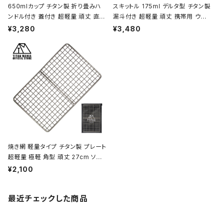
650mlカップ チタン製 折り畳みハ
スキットル 175ml デルタ型 チタン製
ンドル付き 蓋付き 超軽量 頑丈 直火
漏斗付き 超軽量 頑丈 携帯用 ウイ
OK シングルマグカップ クッカー ソ
スキー ボトル ヒップフラスコ 水筒 ソ
¥3,280
¥3,480
ロキャンプ BBQ バーベキュー アウ
ロキャンプ BBQ バーベキュー ピク
トドア キャンプ用品 収納袋付き
ニック アウトドア キャンプ用品 収納
袋付き
焼き網 軽量タイプ チタン製 プレート
超軽量 極軽 角型 頑丈 27cm ソロ
キャンプ BBQ バーベキュー アウト
¥2,100
ドア キャンプ用品 収納袋付き
最近チェックした商品