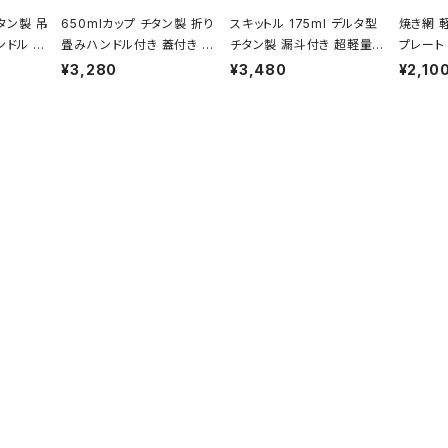
タン製 吊
650mlカップ チタン製 折り
スキットル 175ml デルタ型
焼き網 
ンドル 蓋
畳みハンドル付き 蓋付き 超
チタン製 漏斗付き 超軽量
プレート
ドル付き
軽量 頑丈 直火OK シングル
頑丈 携帯用 ウイスキー ボ
頑丈 27
¥3,280
¥3,480
¥2,10
K ポット
マグカップ クッカー ソロキ
トル ヒップフラスコ 水筒 ソ
BQ バ
 ソロキャ
ャンプ BBQ バーベキュー
ロキャンプ BBQ バーベキュ
キャンプ
キュー ア
アウトドア キャンプ用品 収
ー ピクニック アウトドア キ
品 収納
納袋付き
ャンプ用品 収納袋付き