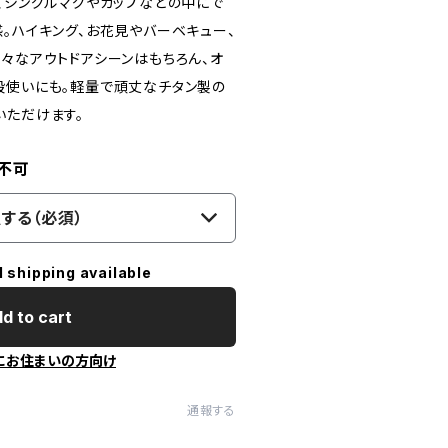
う、シングルマグやカップなどの中にで
。ハイキング、お花見やバーベキュー、
様々なアウトドアシーンはもちろん、オ
段使いにも。軽量で頑丈なチタン製の
いただけます。
不可
する（必須）
l shipping available
d to cart
にお住まいの方向け
通報する