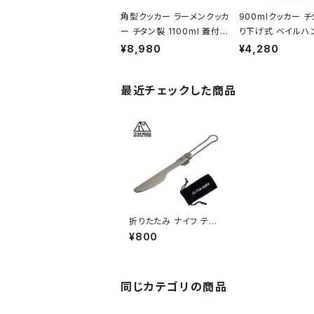
角型クッカー ラーメンクッカ
900mlクッカー チ
ー チタン製 1100ml 蓋付き
り下げ式 ベイルハ
折りたたみハンドル付 超軽
付き 折り畳みハン
¥8,980
¥4,280
量 頑丈 直火OK 鍋 フライ
超軽量 頑丈 直火O
パン メスティン 調理器具 ソ
コッヘル 調理器具
最近チェックした商品
ロキャンプ アウトドア キャ
ンプ BBQ バーベ
ンプ用品 収納袋付き
ウトドア キャンプ用
袋付き
折りたたみ ナイフ テー
ブルナイフ チタン製 フ
¥800
ォールディング カトラリ
ー 超軽量 頑丈 食器 調
理器具 ソロキャンプ B
BQ バーベキュー アウ
トドア キャンプ用品 収
同じカテゴリの商品
納袋付き