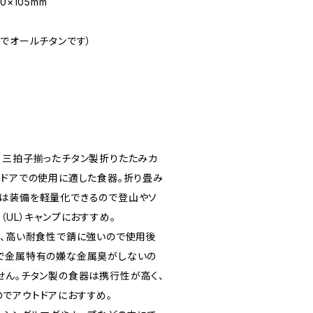
×105mm
でオールチタンです）
！三拍子揃ったチタン製折りたたみカ
トドアでの使用に適した食器。折り畳み
は装備を軽量化できるので登山やソ
（UL）キャンプにおすすめ。
く、高い耐食性で錆に強いので使用後
で金属特有の嫌な金属臭がしないの
せん。チタン製の食器は携行性が高く、
でアウトドアにおすすめ。