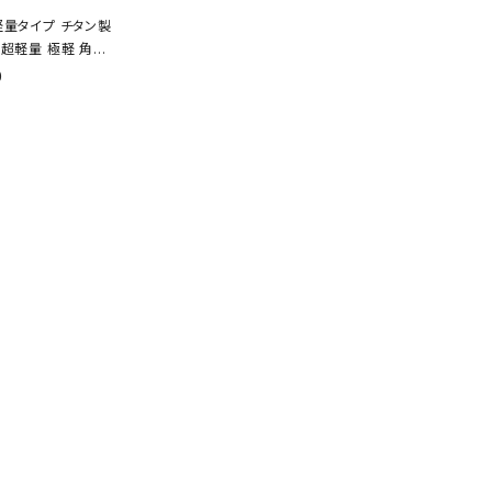
軽量タイプ チタン製
 超軽量 極軽 角型
cm ソロキャンプ B
0
ーベキュー アウトドア
用品 収納袋付き