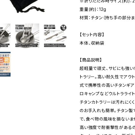
※折りたたみ時サイズ(約)：20
重量(約)：12g
材質：チタン（持ち手の部分ま
【セット内容】
本体、収納袋
【商品説明】
超軽量で頑丈、サビにも強い
トラリー。高い耐久性でアウ
式で携帯性の高いチタンギア
ロキャンプなどウルトラライト
チタンカトラリーは汚れにく
のお手入れも簡単。チタン製
で、食べ物の風味を損ないま
高い強度で耐衝撃性があるの