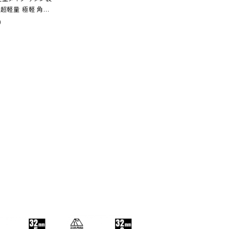
 超軽量 極軽 角型
cm ソロキャンプ B
0
ーベキュー アウトドア
用品 収納袋付き