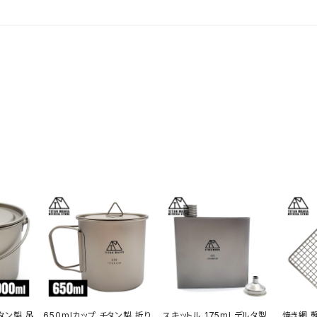
タン製 吊
650mlカップ チタン製 折り
スキットル 175ml デルタ型
焼き網 