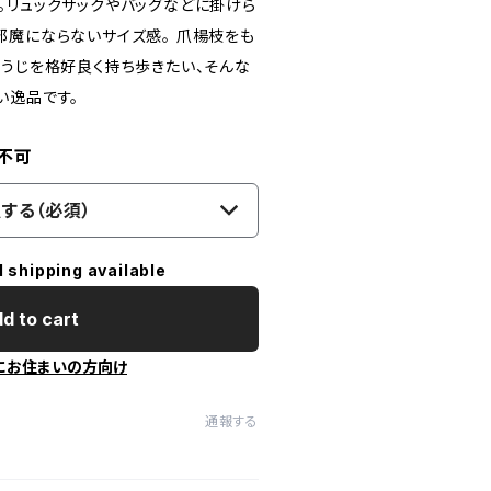
。リュックサックやバッグなどに掛けら
邪魔にならないサイズ感。 爪楊枝をも
ようじを格好良く持ち歩きたい、そんな
い逸品です。
不可
する（必須）
l shipping available
d to cart
にお住まいの方向け
通報する