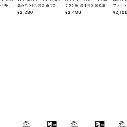
ンドル 蓋
畳みハンドル付き 蓋付き 超
チタン製 漏斗付き 超軽量
プレート
ドル付き
軽量 頑丈 直火OK シングル
頑丈 携帯用 ウイスキー ボ
頑丈 27
¥3,280
¥3,480
¥2,10
K ポット
マグカップ クッカー ソロキ
トル ヒップフラスコ 水筒 ソ
BQ バ
 ソロキャ
ャンプ BBQ バーベキュー
ロキャンプ BBQ バーベキュ
キャンプ
キュー ア
アウトドア キャンプ用品 収
ー ピクニック アウトドア キ
品 収納
納袋付き
ャンプ用品 収納袋付き