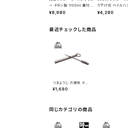
ー チタン製 1100ml 蓋付き
り下げ式 ベイルハ
折りたたみハンドル付 超軽
付き 折り畳みハン
¥8,980
¥4,280
量 頑丈 直火OK 鍋 フライ
超軽量 頑丈 直火O
パン メスティン 調理器具 ソ
コッヘル 調理器具
最近チェックした商品
ロキャンプ アウトドア キャ
ンプ BBQ バーベ
ンプ用品 収納袋付き
ウトドア キャンプ用
袋付き
つまようじ 爪楊枝 チタ
ン製 携帯用 組み立て
¥1,680
式 便利 おしゃれ 軽量
防水 フルーツピック フ
ロスピック スティック キ
ーホルダー キャンプ ア
ウトドア トラベルキット
同じカテゴリの商品