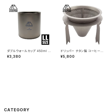
ックレス ペンダントトップ
ダブルウォールカップ 450ml L
ドリッパー チタン製 コーヒーフ
Lサイズ チタン製 二重構造 超
ィルター 超軽量 紙フィルター不
¥3,380
¥5,800
軽量 頑丈 スタッキングマグ カッ
要 ペーパーレス スタンド分離
プ 湯呑 食器 ソロキャンプ BBQ
ソロキャンプ BBQ バーベキュ
バーベキュー アウトドア キャン
ー アウトドア キャンプ用品
プ用品 収納袋付き
CATEGORY