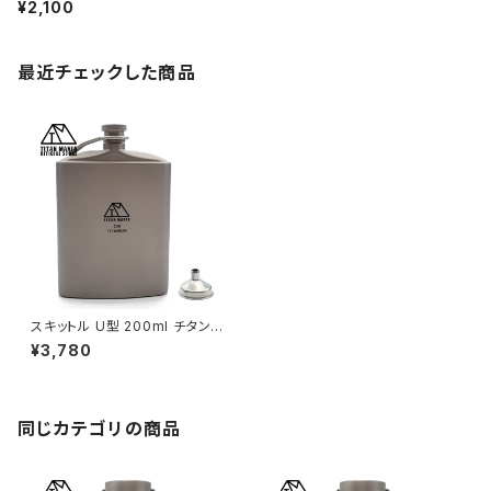
キャンプ BBQ バーベキュー アウト
¥2,100
ドア キャンプ用品 収納袋付き
最近チェックした商品
スキットル U型 200ml チタン製
軽量 頑丈 携帯用 ウイスキー ボ
¥3,780
トル ヒップフラスコ 水筒 ソロキ
ャンプ 登山 旅行 アウトドア キ
ャンプ用品 漏斗付き 収納袋付
き
同じカテゴリの商品