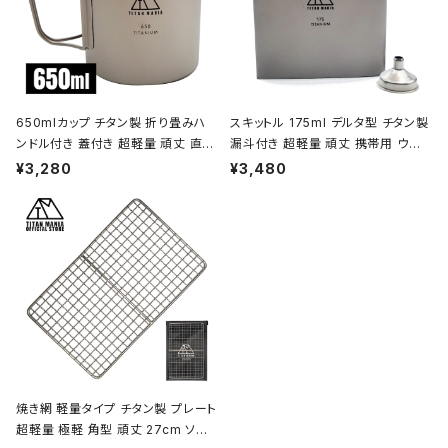
650mlカップ チタン製 折り畳みハ
スキットル 175ml デルタ型 チタン製
ンドル付き 蓋付き 超軽量 頑丈 直火
漏斗付き 超軽量 頑丈 携帯用 ウイ
OK シングルマグカップ クッカー ソ
スキー ボトル ヒップフラスコ 水筒 ソ
¥3,280
¥3,480
ロキャンプ BBQ バーベキュー アウ
ロキャンプ BBQ バーベキュー ピク
トドア キャンプ用品 収納袋付き
ニック アウトドア キャンプ用品 収納
袋付き
焼き網 軽量タイプ チタン製 プレート
超軽量 極軽 角型 頑丈 27cm ソロ