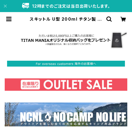
12時までのご注文は当日出荷いたします。
スキットル U型 200ml チタン製 軽
量 頑丈 携帯用 ウイスキー ボトル ヒ
ップフラスコ 水筒 ソロキャンプ 登山
旅行 アウトドア キャンプ用品 漏斗付
き 収納袋付き | TITAN MANIA（チ
タンマニア）公式オンラインストア