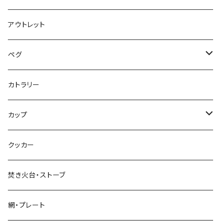
アウトレット
ペグ
標準タイプ
カトラリー
超軽量タイプ
カップ
ネイルペグ
シングルマグ
クッカー
V字型
シェラカップ
焚き火台・ストーブ
Y字型
ダブルウォールカップ
網・プレート