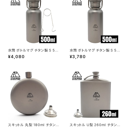
水筒 ボトルマグ チタン製 S 50
水筒 ボトルマグ チタン製 S 50
0ml ボトルハンガー付き 軽量
0ml 軽量 スポーツボトル マグ
¥4,080
¥3,780
スポーツボトル マグボトル 直飲
ボトル 直飲み 錆びない 広口 割
み 錆びない 広口 割れない 登
れない 登山 自転車 サイクリン
山 自転車 サイクリング 水筒カ
グ 水筒カバー付き
バー付き
スキットル 丸型 180ml チタン
スキットル U型 260ml チタン製