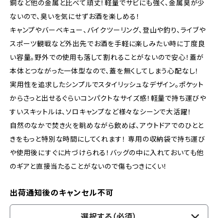
銅など他の金属と比べて頑丈！軽量でサビにも強く、金属臭が少
ないので、臭いを気にせずお酒を楽しめる！
キャンプやバーベキュー、バイクツーリング、登山や釣り、ライブや
スポーツ観戦など外出先でお酒を手軽に楽しみたい時に丁度良
い容量。野外での使用も落して割れることがないので安心！蓋が
本体とつながった一体型なので、蓋を無くしてしまう心配なし！
実用性を追求したシンプルでスタイリッシュなデザイン。ポケット
からさっと出せるぐらいコンパクトなサイズ感！軽量で持ち運びや
すいスキットルは、ソロキャンプなど様々なシーンで大活躍！
自然のなかで焚き火を眺めながら飲めば、アウトドアでのひとと
きをもっと特別な時間にしてくれます！ 専用の収納袋で持ち運び
や使用後にすぐに片づけられる！バッグの中に入れておいても他
のギアと直接当たることがないので傷もつきにくい！
出荷通知後のキャンセル不可
選択する（必須）