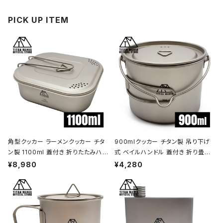
PICK UP ITEM
角型クッカー ラーメンクッカー チタ
900mlクッカー チタン製 吊り下げ
ン製 1100ml 蓋付き 折りたたみハン
式 ベイルハンドル 蓋付き 折り畳み
ドル付 超軽量 頑丈 直火OK 鍋 フラ
ハンドル付き 超軽量 頑丈 直火OK
¥8,980
¥4,280
イパン メスティン 調理器具 ソロキャ
ポット コッヘル 調理器具 ソロキャン
ンプ アウトドア キャンプ用品 収納袋
プ BBQ バーベキュー アウトドア キ
付き
ャンプ用品 収納袋付き