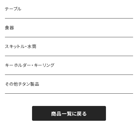
リッド（蓋）
テーブル
食器
スキットル・水筒
キーホルダー・キーリング
その他チタン製品
商品一覧に戻る