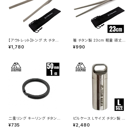
【アウトレット】トング 大 チタン
箸 チタン製 23cm 軽量 頑丈
製 ミニ コンパクト 超軽量 頑丈
角箸 菜箸 長い 太い 純チタン 1
¥1,780
¥990
25.5cm 255mm 先が付かない
膳 滑り止め 直火 調理器具 キャ
自立式 しっかり掴める 火箸 ソ
ンプ ソロキャンプ アウトドア用
ロキャンプ BBQ バーベキュー
品 キャンプ用品 収納袋付き
アウトドア キャンプ用品 収納袋
付き
二重リング キーリング チタン製
ピルケース Lサイズ チタン製 超
ブラック 50mm×1個 超軽量 頑
軽量 頑丈 防水 携帯用 ミニ サ
¥735
¥2,480
丈 サビに強い 二重丸カン スプ
プリケース ニトロケース 薬入れ
リットリング
トラベルキット キーホルダー ネ