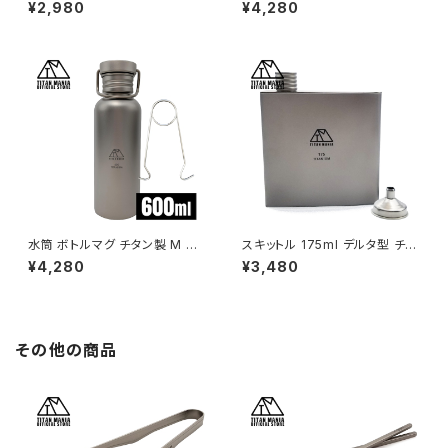
製 軽量 頑丈 携帯用 ウイスキー
大容量 軽量 頑丈 携帯用 ウイ
¥2,980
¥4,280
ボトル ヒップフラスコ 水筒 ソロ
スキー ボトル ヒップフラスコ 水
キャンプ 登山 旅行 アウトドア
筒 ソロキャンプ 登山 旅行 アウ
キャンプ用品 漏斗付き 収納袋
トドア キャンプ用品 漏斗付き 収
付き
納袋付き
水筒 ボトルマグ チタン製 M 60
スキットル 175ml デルタ型 チタ
0ml ボトルハンガー付き 軽量
ン製 漏斗付き 超軽量 頑丈 携
¥4,280
¥3,480
スポーツボトル マグボトル 直飲
帯用 ウイスキー ボトル ヒップフ
み 錆びない 広口 割れない 登
ラスコ 水筒 ソロキャンプ BBQ
山 自転車 サイクリング 水筒カ
バーベキュー ピクニック アウト
バー付き
ドア キャンプ用品 収納袋付き
その他の商品