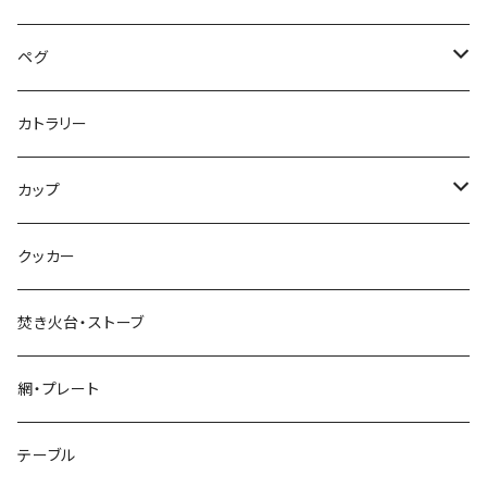
ペグ
標準タイプ
カトラリー
超軽量タイプ
カップ
ネイルペグ
シングルマグ
クッカー
V字型
シェラカップ
焚き火台・ストーブ
Y字型
ダブルウォールカップ
網・プレート
リッド（蓋）
テーブル