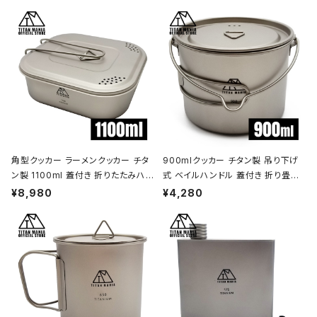
角型クッカー ラーメンクッカー チタ
900mlクッカー チタン製 吊り下げ
ン製 1100ml 蓋付き 折りたたみハン
式 ベイルハンドル 蓋付き 折り畳み
ドル付 超軽量 頑丈 直火OK 鍋 フラ
ハンドル付き 超軽量 頑丈 直火OK
¥8,980
¥4,280
イパン メスティン 調理器具 ソロキャ
ポット コッヘル 調理器具 ソロキャン
ンプ アウトドア キャンプ用品 収納袋
プ BBQ バーベキュー アウトドア キ
付き
ャンプ用品 収納袋付き