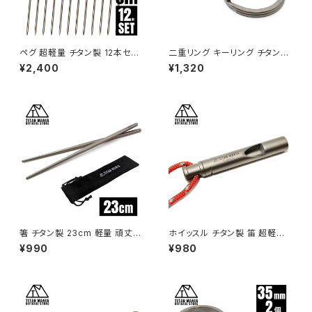
ペグ 超軽量 チタン製 12本セッ
二重リング キーリング チタン製
ト 16.5cm テントペグ ピンペグ
50mm×2個 超軽量 頑丈 サビ
¥2,400
¥1,320
設営用具 ソロキャンプ BBQ バ
に強い 二重丸カン スプリットリ
ーベキュー アウトドア キャンプ
ング
用品 収納袋付き
箸 チタン製 23cm 軽量 頑丈
ホイッスル チタン製 笛 超軽量
角箸 菜箸 長い 太い 純チタン 1
ストラップ付き 防災 登山 緊急
¥990
¥980
膳 滑り止め 直火 調理器具 キャ
避難 防犯 スポーツ 審判 コーチ
ンプ ソロキャンプ アウトドア用
ライフガード ソロキャンプ BBQ
品 キャンプ用品 収納袋付き
バーベキュー ハイキング アウト
ドア キャンプ用品