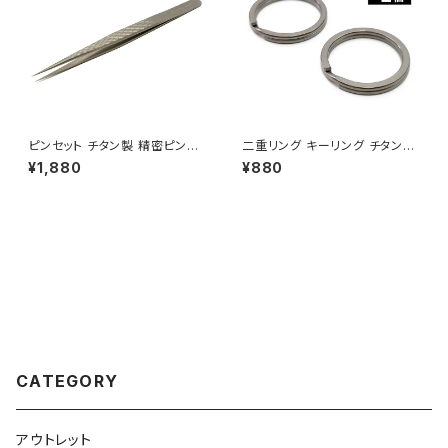
ピンセット チタン製 精密ピンセ
二重リング キーリング チタン製
ット ストレート 超軽量 頑丈 工
35mm×2個 超軽量 頑丈 サビ
¥1,880
¥880
具 DIY プラモデル シール ネイ
に強い 二重丸カン スプリットリ
ル まつ毛
ング
CATEGORY
アウトレット