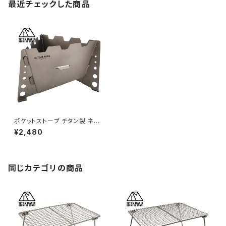
最近チェックした商品
ポケットストーブ チタン製 ネイ
チャーストーブ デルタ型 ポケッ
¥2,480
トコンロ ミニ コンロ コンパクト
組み立て式 超軽量 頑丈 五徳
風防 焚き火台 ソロキャンプ BB
Q バーベキュー アウトドア キャ
ンプ用品 収納袋付き
同じカテゴリの商品