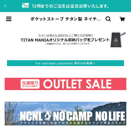
12時までのご注文は当日出荷いたします。
ポケットストーブ チタン製 ネイチャ
ーストーブ デルタ型 ポケットコンロ
ミニ コンロ コンパクト 組み立て式
超軽量 頑丈 五徳 風防 焚き火台 ソロ
キャンプ BBQ バーベキュー アウトド
ア キャンプ用品 収納袋付き | TITAN
MANIA（チタンマニア）公式オンライ
ンストア