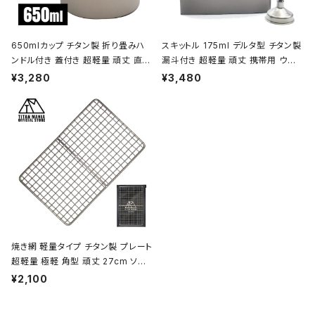
650mlカップ チタン製 折り畳みハ
スキットル 175ml デルタ型 チタン製
ンドル付き 蓋付き 超軽量 頑丈 直火
漏斗付き 超軽量 頑丈 携帯用 ウイ
OK シングルマグカップ クッカー ソ
スキー ボトル ヒップフラスコ 水筒 ソ
¥3,280
¥3,480
ロキャンプ BBQ バーベキュー アウ
ロキャンプ BBQ バーベキュー ピク
トドア キャンプ用品 収納袋付き
ニック アウトドア キャンプ用品 収納
袋付き
焼き網 軽量タイプ チタン製 プレート
超軽量 極軽 角型 頑丈 27cm ソロ
キャンプ BBQ バーベキュー アウト
¥2,100
ドア キャンプ用品 収納袋付き