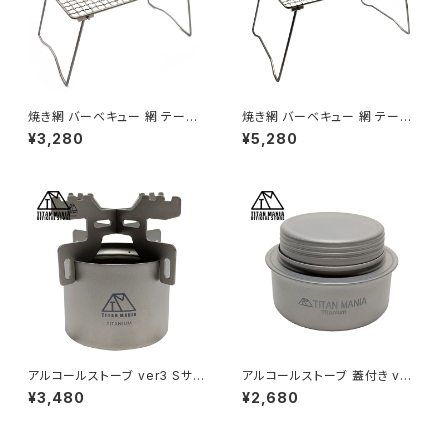
焼き網 バーベキュー 網 テーブ
焼き網 バーベキュー 網 テーブ
ル S チタン ローテーブル メッシ
ル L チタン ローテーブル メッシ
¥3,280
¥5,280
ュテーブル グリルスタンド 軽量
ュテーブル グリルスタンド 軽量
角型 万能 頑丈 折り畳み サブテ
角型 万能 頑丈 折り畳み ロー
ーブル サイドテーブル 五徳 ソ
テーブル メッシュテーブル サブ
ロキャンプ BBQ アウトドア キャ
テーブル サイドテーブル 五徳
ンプ用品 収納袋付き
ソロキャンプ BBQ アウトドア キ
ャンプ用品 収納袋付き
アルコールストーブ ver3 Sサイ
アルコールストーブ 蓋付き ver
ズ チタン製 軽量 頑丈 小型 コ
4 チタン製 軽量 頑丈 アルスト
¥3,480
¥2,680
ンロ コンパクト ポータブル キャ
小型 ミニ コンロ コンパクト ポ
ンプ ソロキャンプ アウトドア キ
ータブル 調理器具 アウトドア キ
ャンプ用品 五徳付き 収納袋付
ャンプ ソロキャンプ アウトドア