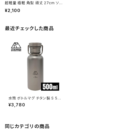
超軽量 極軽 角型 頑丈 27cm ソロ
キャンプ BBQ バーベキュー アウト
¥2,100
ドア キャンプ用品 収納袋付き
最近チェックした商品
水筒 ボトルマグ チタン製 S 50
0ml 軽量 スポーツボトル マグ
¥3,780
ボトル 直飲み 錆びない 広口 割
れない 登山 自転車 サイクリン
グ 水筒カバー付き
同じカテゴリの商品