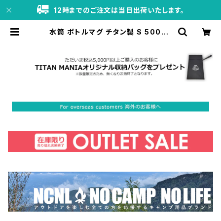
12時までのご注文は当日出荷いたします。
水筒 ボトルマグ チタン製 S 500ml
軽量 スポーツボトル マグボトル 直飲
み 錆びない 広口 割れない 登山 自転
車 サイクリング 水筒カバー付き | TI
TAN MANIA（チタンマニア）公式オ
ンラインストア