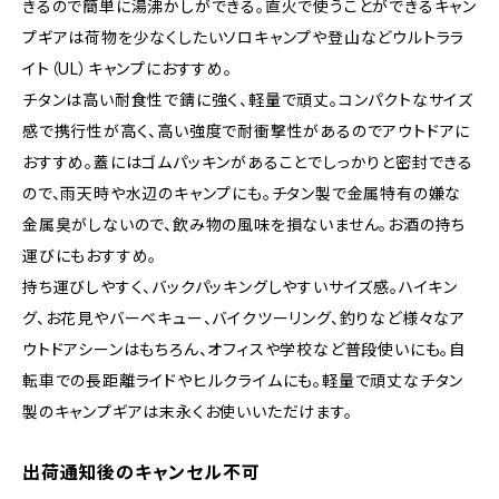
きるので簡単に湯沸かしができる。直火で使うことができるキャン
プギアは荷物を少なくしたいソロキャンプや登山などウルトララ
イト（UL）キャンプにおすすめ。
チタンは高い耐食性で錆に強く、軽量で頑丈。コンパクトなサイズ
感で携行性が高く、高い強度で耐衝撃性があるのでアウトドアに
おすすめ。蓋にはゴムパッキンがあることでしっかりと密封できる
ので、雨天時や水辺のキャンプにも。チタン製で金属特有の嫌な
金属臭がしないので、飲み物の風味を損ないません。お酒の持ち
運びにもおすすめ。
持ち運びしやすく、バックパッキングしやすいサイズ感。ハイキン
グ、お花見やバーベキュー、バイクツーリング、釣りなど様々なア
ウトドアシーンはもちろん、オフィスや学校など普段使いにも。自
転車での長距離ライドやヒルクライムにも。軽量で頑丈なチタン
製のキャンプギアは末永くお使いいただけます。
出荷通知後のキャンセル不可