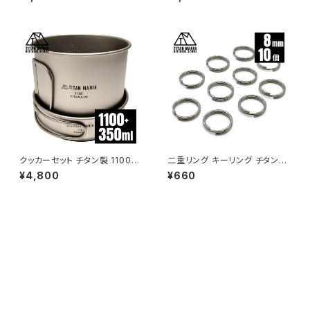
に強い 二重丸カン スプリットリ
ーツ 小型 一体型 メンズ おしゃ
ング
れ キャンプ アウトドア キーリン
グ付き 収納袋付き
クッカーセット チタン製 1100ml
二重リング キーリング チタン製
+350ml 折り畳みハンドル付き
8mm×10個 超軽量 頑丈 サビ
¥4,800
¥660
深型 二段式 超軽量 頑丈 直火
に強い 二重丸カン スプリットリ
OK フライパン コッヘル ポット
ング
調理器具 ソロキャンプ BBQ バ
ーベキュー アウトドア キャンプ
用品 収納袋付き