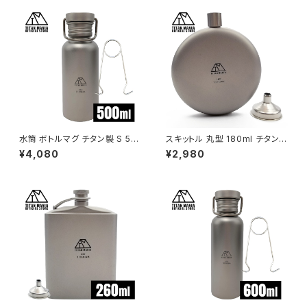
水筒 ボトルマグ チタン製 S 50
スキットル 丸型 180ml チタン
0ml ボトルハンガー付き 軽量
製 軽量 頑丈 携帯用 ウイスキー
¥4,080
¥2,980
スポーツボトル マグボトル 直飲
ボトル ヒップフラスコ 水筒 ソロ
み 錆びない 広口 割れない 登
キャンプ 登山 旅行 アウトドア
山 自転車 サイクリング 水筒カ
キャンプ用品 漏斗付き 収納袋
バー付き
付き