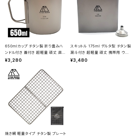
650mlカップ チタン製 折り畳みハ
スキットル 175ml デルタ型 チタン製
ンドル付き 蓋付き 超軽量 頑丈 直火
漏斗付き 超軽量 頑丈 携帯用 ウイ
OK シングルマグカップ クッカー ソ
スキー ボトル ヒップフラスコ 水筒 ソ
¥3,280
¥3,480
ロキャンプ BBQ バーベキュー アウ
ロキャンプ BBQ バーベキュー ピク
トドア キャンプ用品 収納袋付き
ニック アウトドア キャンプ用品 収納
袋付き
焼き網 軽量タイプ チタン製 プレート