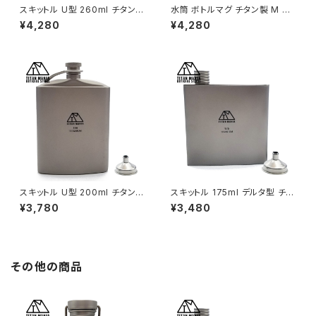
スキットル U型 260ml チタン製
水筒 ボトルマグ チタン製 M 60
大容量 軽量 頑丈 携帯用 ウイ
0ml ボトルハンガー付き 軽量
¥4,280
¥4,280
スキー ボトル ヒップフラスコ 水
スポーツボトル マグボトル 直飲
筒 ソロキャンプ 登山 旅行 アウ
み 錆びない 広口 割れない 登
トドア キャンプ用品 漏斗付き 収
山 自転車 サイクリング 水筒カ
納袋付き
バー付き
スキットル U型 200ml チタン製
スキットル 175ml デルタ型 チタ
軽量 頑丈 携帯用 ウイスキー ボ
ン製 漏斗付き 超軽量 頑丈 携
¥3,780
¥3,480
トル ヒップフラスコ 水筒 ソロキ
帯用 ウイスキー ボトル ヒップフ
ャンプ 登山 旅行 アウトドア キ
ラスコ 水筒 ソロキャンプ BBQ
ャンプ用品 漏斗付き 収納袋付
バーベキュー ピクニック アウト
き
ドア キャンプ用品 収納袋付き
その他の商品