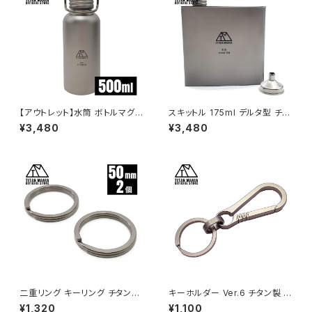
【アウトレット】水筒 ボトルマグ
スキットル 175ml デルタ型 チタ
チタン製 S 500ml 軽量 スポー
ン製 漏斗付き 超軽量 頑丈 携
¥3,480
¥3,480
ツボトル マグボトル 直飲み 錆
帯用 ウイスキー ボトル ヒップフ
びない 広口 割れない 登山 自
ラスコ 水筒 ソロキャンプ BBQ
転車 サイクリング 水筒カバー付
バーベキュー ピクニック アウト
き
ドア キャンプ用品 収納袋付き
二重リング キーリング チタン製
キーホルダー Ver.6 チタン製 カ
50mm×2個 超軽量 頑丈 サビ
ラビナ 軽量 頑丈 金具 リング パ
¥1,320
¥1,100