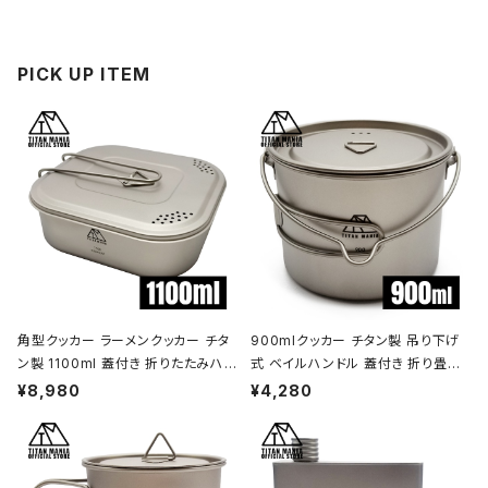
PICK UP ITEM
角型クッカー ラーメンクッカー チタ
900mlクッカー チタン製 吊り下げ
ン製 1100ml 蓋付き 折りたたみハン
式 ベイルハンドル 蓋付き 折り畳み
ドル付 超軽量 頑丈 直火OK 鍋 フラ
ハンドル付き 超軽量 頑丈 直火OK
¥8,980
¥4,280
イパン メスティン 調理器具 ソロキャ
ポット コッヘル 調理器具 ソロキャン
ンプ アウトドア キャンプ用品 収納袋
プ BBQ バーベキュー アウトドア キ
付き
ャンプ用品 収納袋付き