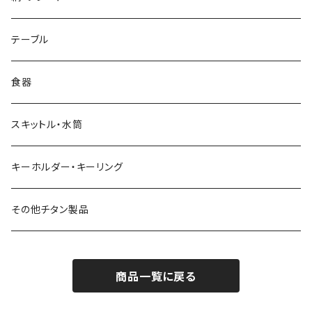
リッド（蓋）
テーブル
食器
スキットル・水筒
キーホルダー・キーリング
その他チタン製品
商品一覧に戻る