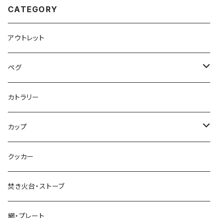
CATEGORY
アウトレット
ペグ
標準タイプ
カトラリー
超軽量タイプ
カップ
ネイルペグ
シングルマグ
クッカー
V字型
シェラカップ
焚き火台・ストーブ
Y字型
ダブルウォールカップ
網・プレート