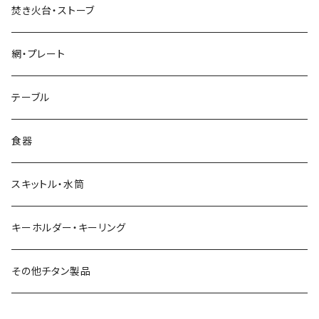
V字型
シェラカップ
焚き火台・ストーブ
Y字型
ダブルウォールカップ
網・プレート
リッド（蓋）
テーブル
食器
スキットル・水筒
キーホルダー・キーリング
その他チタン製品