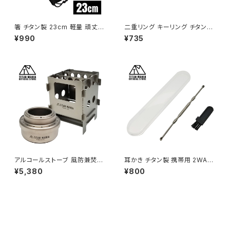
箸 チタン製 23cm 軽量 頑丈
二重リング キーリング チタン製
角箸 菜箸 長い 太い 純チタン 1
50mm×1個 超軽量 頑丈 サビ
¥990
¥735
膳 滑り止め 直火 調理器具 キャ
に強い 二重丸カン スプリットリ
ンプ ソロキャンプ アウトドア用
ング
品 キャンプ用品 収納袋付き
アルコールストーブ 風防兼焚き
耳かき チタン製 携帯用 2WAY
火台 セット チタン製 超軽量 折
スパイラル型 スプーン型 水洗い
¥5,380
¥800
りたたみ式 焚き火台 コンパクト
可能 超軽量 頑丈 トラベルキット
ウッドストーブ ポケットコンロ ミ
キャンプ アウトドア ケース付き
ニ ソロストーブ ネイチャースト
ーブ コンロ ソロキャンプ アウト
ドア キャンプ用品