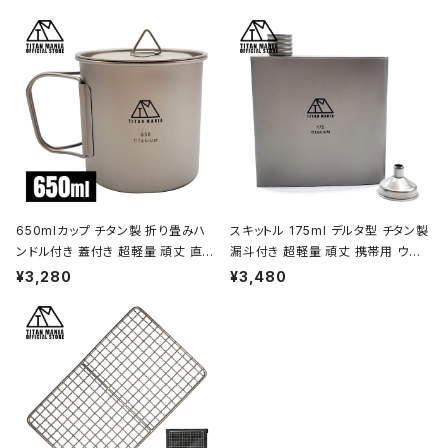
イパン メスティン 調理器具 ソロキャ
ポット コッヘル 調理器具 ソロキャン
ンプ アウトドア キャンプ用品 収納袋
プ BBQ バーベキュー アウトドア キ
付き
ャンプ用品 収納袋付き
650mlカップ チタン製 折り畳みハ
スキットル 175ml デルタ型 チタン製
ンドル付き 蓋付き 超軽量 頑丈 直火
漏斗付き 超軽量 頑丈 携帯用 ウイ
OK シングルマグカップ クッカー ソ
スキー ボトル ヒップフラスコ 水筒 ソ
¥3,280
¥3,480
ロキャンプ BBQ バーベキュー アウ
ロキャンプ BBQ バーベキュー ピク
トドア キャンプ用品 収納袋付き
ニック アウトドア キャンプ用品 収納
袋付き