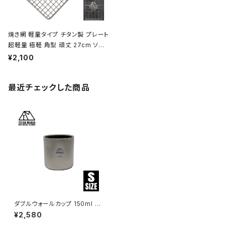
焼き網 軽量タイプ チタン製 プレート
超軽量 極軽 角型 頑丈 27cm ソロ
キャンプ BBQ バーベキュー アウト
¥2,100
ドア キャンプ用品 収納袋付き
最近チェックした商品
ダブルウォールカップ 150ml S
サイズ チタン製 二重構造 超軽
¥2,580
量 頑丈 スタッキングマグ カップ