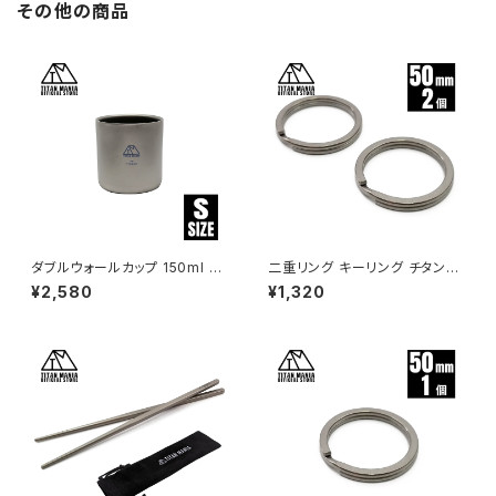
その他の商品
ダブルウォールカップ 150ml S
二重リング キーリング チタン製
サイズ チタン製 二重構造 超軽
50mm×2個 超軽量 頑丈 サビ
¥2,580
¥1,320
量 頑丈 スタッキングマグ カップ
に強い 二重丸カン スプリットリ
湯呑 食器 ソロキャンプ BBQ バ
ング
ーベキュー アウトドア キャンプ
用品 収納袋付き