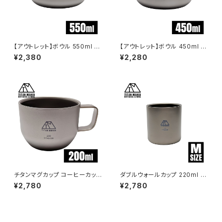
【アウトレット】ボウル 550ml ス
【アウトレット】ボウル 450ml ス
タッキング チタン製 軽量 皿 お
タッキング チタン製 軽量 皿 お
¥2,380
¥2,280
茶碗 食器 セット おしゃれ どん
茶碗 食器 セット おしゃれ どん
ぶり スープボウル 丼 ライスボ
ぶり スープボウル 丼 ライスボ
ウル ミニ 大きめ 小さめ キャン
ウル ミニ 大きめ 小さめ キャン
プ ソロキャンプ アウトドア用品
プ ソロキャンプ アウトドア用品
キャンプ用品 収納袋付き
キャンプ用品 収納袋付き
チタンマグカップ コーヒーカップ
ダブルウォールカップ 220ml M
200ml チタン製 キャンプ ダブ
サイズ チタン製 二重構造 超軽
¥2,780
¥2,780
ルウォール 軽量 二重構造 耐熱
量 頑丈 スタッキングマグ カップ
コップ マグ カップ 割れない お
湯呑 食器 ソロキャンプ BBQ バ
しゃれ ソロキャンプ アウトドア
ーベキュー アウトドア キャンプ
用品 キャンプ用品
用品 収納袋付き