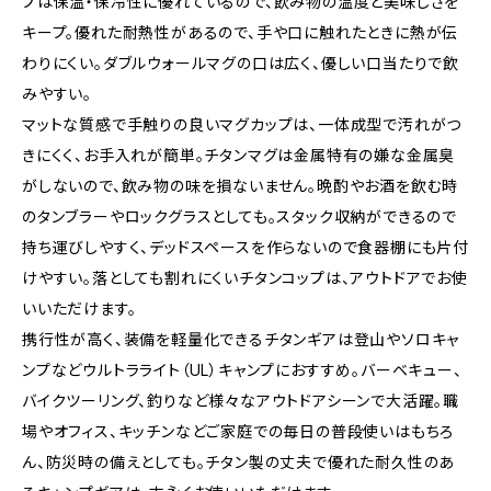
プは保温・保冷性に優れているので、飲み物の温度と美味しさを
キープ。優れた耐熱性があるので、手や口に触れたときに熱が伝
わりにくい。ダブルウォールマグの口は広く、優しい口当たりで飲
みやすい。
マットな質感で手触りの良いマグカップは、一体成型で汚れがつ
きにくく、お手入れが簡単。チタンマグは金属特有の嫌な金属臭
がしないので、飲み物の味を損ないません。晩酌やお酒を飲む時
のタンブラーやロックグラスとしても。スタック収納ができるので
持ち運びしやすく、デッドスペースを作らないので食器棚にも片付
けやすい。落としても割れにくいチタンコップは、アウトドアでお使
いいただけます。
携行性が高く、装備を軽量化できるチタンギアは登山やソロキャ
ンプなどウルトラライト（UL）キャンプにおすすめ。バーベキュー、
バイクツーリング、釣りなど様々なアウトドアシーンで大活躍。職
場やオフィス、キッチンなどご家庭での毎日の普段使いはもちろ
ん、防災時の備えとしても。チタン製の丈夫で優れた耐久性のあ