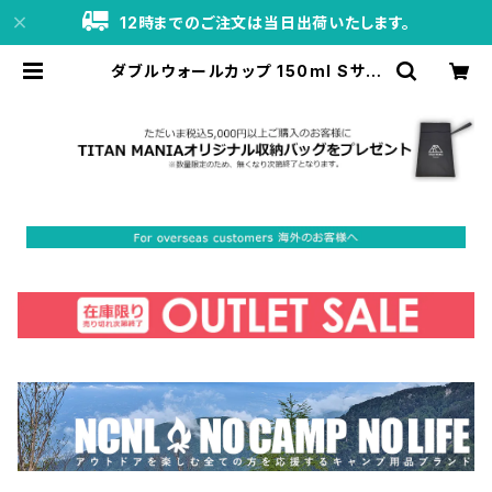
12時までのご注文は当日出荷いたします。
ダブルウォールカップ 150ml Sサイ
ズ チタン製 二重構造 超軽量 頑丈 ス
タッキングマグ カップ 湯呑 食器 ソロ
キャンプ BBQ バーベキュー アウトド
ア キャンプ用品 収納袋付き | TITAN
MANIA（チタンマニア）公式オンライ
ンストア