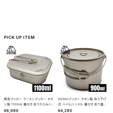
PICK UP ITEM
角型クッカー ラーメンクッカー チタ
900mlクッカー チタン製 吊り下げ
ン製 1100ml 蓋付き 折りたたみハン
式 ベイルハンドル 蓋付き 折り畳み
ドル付 超軽量 頑丈 直火OK 鍋 フラ
ハンドル付き 超軽量 頑丈 直火OK
¥8,980
¥4,280