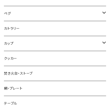
ペグ
標準タイプ
カトラリー
超軽量タイプ
カップ
ネイルペグ
シングルマグ
クッカー
V字型
シェラカップ
焚き火台・ストーブ
Y字型
ダブルウォールカップ
網・プレート
リッド（蓋）
テーブル