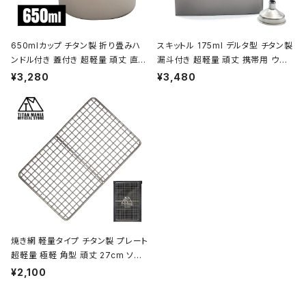
650mlカップ チタン製 折り畳みハ
スキットル 175ml デルタ型 チタン製
ンドル付き 蓋付き 超軽量 頑丈 直火
漏斗付き 超軽量 頑丈 携帯用 ウイ
OK シングルマグカップ クッカー ソ
スキー ボトル ヒップフラスコ 水筒 ソ
¥3,280
¥3,480
ロキャンプ BBQ バーベキュー アウ
ロキャンプ BBQ バーベキュー ピク
トドア キャンプ用品 収納袋付き
ニック アウトドア キャンプ用品 収納
袋付き
焼き網 軽量タイプ チタン製 プレート
超軽量 極軽 角型 頑丈 27cm ソロ
キャンプ BBQ バーベキュー アウト
¥2,100
ドア キャンプ用品 収納袋付き