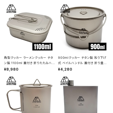
角型クッカー ラーメンクッカー チタ
900mlクッカー チタン製 吊り下げ
ン製 1100ml 蓋付き 折りたたみハン
式 ベイルハンドル 蓋付き 折り畳み
ドル付 超軽量 頑丈 直火OK 鍋 フラ
ハンドル付き 超軽量 頑丈 直火OK
¥8,980
¥4,280
イパン メスティン 調理器具 ソロキャ
ポット コッヘル 調理器具 ソロキャン
ンプ アウトドア キャンプ用品 収納袋
プ BBQ バーベキュー アウトドア キ
付き
ャンプ用品 収納袋付き