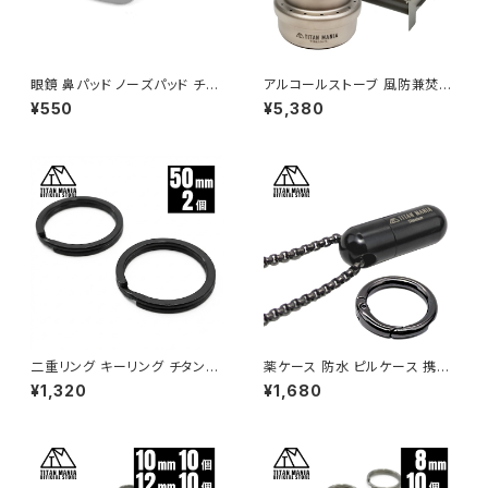
眼鏡 鼻パッド ノーズパッド チタ
アルコールストーブ 風防兼焚き
ン製 Ver1 超軽量 ネジ式 メガ
火台 セット チタン製 超軽量 折
¥550
¥5,380
ネパット 鼻パット チタンメタルパ
りたたみ式 焚き火台 コンパクト
ット メガネ サングラス 鼻あて
ウッドストーブ ポケットコンロ ミ
滑り止め 交換用
ニ ソロストーブ ネイチャースト
ーブ コンロ ソロキャンプ アウト
ドア キャンプ用品
二重リング キーリング チタン製
薬ケース 防水 ピルケース 携帯
ブラック 50mm×2個 超軽量 頑
型 チタン製 軽量 ニトロケース
¥1,320
¥1,680
丈 サビに強い 二重丸カン スプ
薬入れ メモリアルケース カプセ
リットリング
ル サプリ 収納 小物入れ コンパ
クト ケース アウトドア キーリン
グ ペンダント ネックレス （ブラ
ック、チェーン付き）