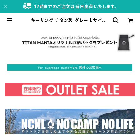
12時までのご注文は当日出荷いたします。
キーリング チタン製 グレー Lサイズ1
個＋Mサイズ4個 超軽量 頑丈 シンプ
ル キーホルダー 錆びない 二重リン
グ 金具 | TITAN MANIA（チタンマ
ニア）公式オンラインストア