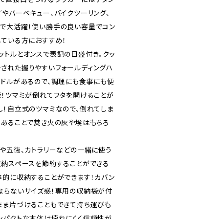
プやバーベキュー、バイクツーリング、
で大活躍！使い勝手の良い容量でコン
している方におすすめ！
ットルとオンスで表記の目盛付き。クッ
された握りやすいフォールディングハ
ンドルがあるので、調理にも食事にも便
能！ツマミが倒れてフタを開けることが
し！自立式のツマミなので、倒れてしま
があることで焚き火の灰や埃はもちろ
ブや五徳、カトラリーなどの一緒に使う
収納スペースを節約することができる
率的に収納することができます！カバン
ならないサイズ感！専用の収納袋が付
まま片づけることもできて持ち運びも
ンパクトな本体は壊れにくく信頼性が