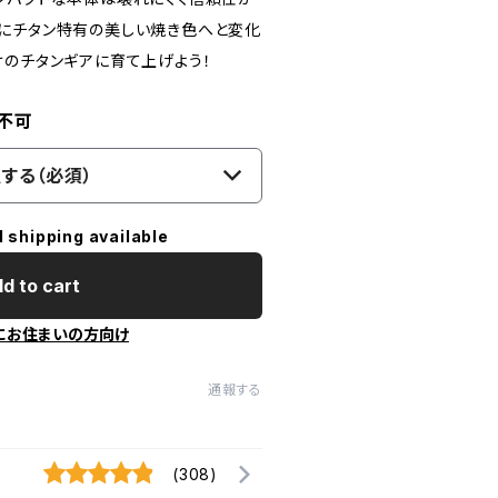
にチタン特有の美しい焼き色へと変化
けのチタンギアに育て上げよう！
不可
する（必須）
l shipping available
d to cart
にお住まいの方向け
通報する
(308)