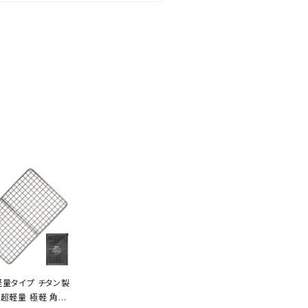
軽量タイプ チタン製
 超軽量 極軽 角型