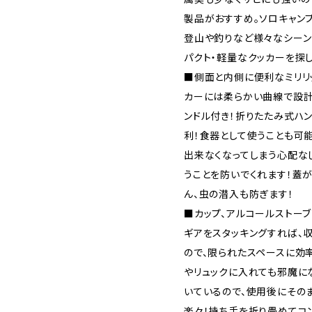
製品がおすすめ。ソロキャン
登山や釣りなど様々なシーン
パクト・軽量なクッカーを探
■側面と内側に便利なミリリ
カーには柔らかい曲線で設計
ンドル付き！折りたたみ式ハ
利！食器として使うことも可
出来なくなってしまう心配な
うことを防いでくれます！蓋
ん、虫の潜入も防ぎます！
■カップ、アルコールストー
ギアをスタッキングすれば、
ので、限られたスペースに効
やリュックに入れても邪魔に
いているので、使用後にその
楽々！持ち手を折り畳めてコ