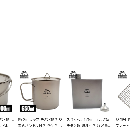
タン製 吊
650mlカップ チタン製 折り
スキットル 175ml デルタ型
焼き網 
ンドル 蓋
畳みハンドル付き 蓋付き 超
チタン製 漏斗付き 超軽量
プレート