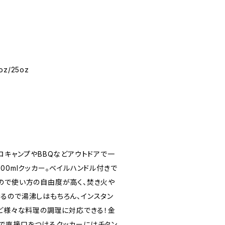
oz/25oz
ロキャンプやBBQなどアウトドアで一
00mlクッカー。ベイルハンドル付きで
ので使い方の自由度が高く、焚き火や
るので湯沸しはもちろん、インスタン
など様々な料理の調理に対応できる！金
で直接口をつけるクッカーにはチタン