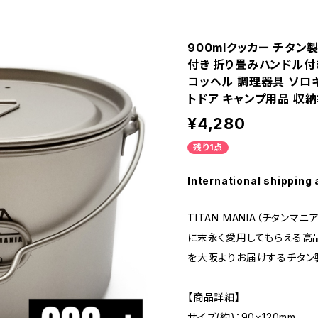
900mlクッカー チタン
付き 折り畳みハンドル付き
コッヘル 調理器具 ソロキ
トドア キャンプ用品 収
¥4,280
残り1点
International shipping 
TITAN MANIA（チタンマ
に末永く愛用してもらえる高
を大阪よりお届けするチタン
【商品詳細】
サイズ(約)：90×120mm