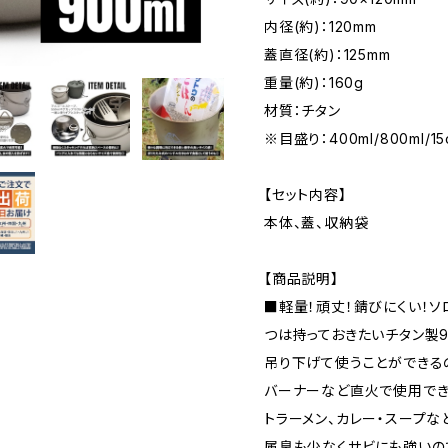
内径(約)：120mm
蓋直径(約)：125mm
重量(約)：160g
材質：チタン
※目盛り：400ml/800ml/15
【セット内容】
本体、蓋、収納袋
【商品説明】
■軽量！頑丈！錆びにくい！ソ
つは持っておきたいチタン製9
吊り下げて使うことができる
バーナーなど直火で使用でき
トラーメン、カレー・スープ
属臭も少なくサビにも強いの