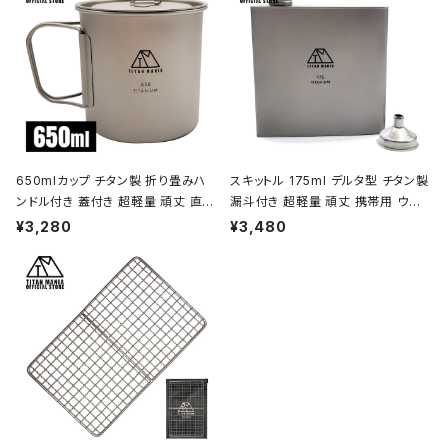
650mlカップ チタン製 折り畳みハ
スキットル 175ml デルタ型 チタン製
ンドル付き 蓋付き 超軽量 頑丈 直火
漏斗付き 超軽量 頑丈 携帯用 ウイ
OK シングルマグカップ クッカー ソ
スキー ボトル ヒップフラスコ 水筒 ソ
¥3,280
¥3,480
ロキャンプ BBQ バーベキュー アウ
ロキャンプ BBQ バーベキュー ピク
トドア キャンプ用品 収納袋付き
ニック アウトドア キャンプ用品 収納
袋付き