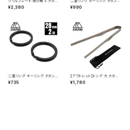
グリルプレート 焼き網 S チタン
二重リング キーリング チタン製
製 超軽量 極軽 角型 頑丈 25c
18mm×5個 超軽量 頑丈 サビ
¥2,380
¥990
m 鉄板 プレート キャンプ ソロ
に強い 二重丸カン スプリットリ
キャンプ BBQ アウトドア用品
ング
キャンプ用品 収納袋付き
二重リング キーリング チタン製
【アウトレット】トング 大 チタン
ブラック 28mm×2個 超軽量 頑
製 ミニ コンパクト 超軽量 頑丈
¥735
¥1,780
丈 サビに強い 二重丸カン スプ
25.5cm 255mm 先が付かない
リットリング
自立式 しっかり掴める 火箸 ソ
ロキャンプ BBQ バーベキュー
アウトドア キャンプ用品 収納袋
付き