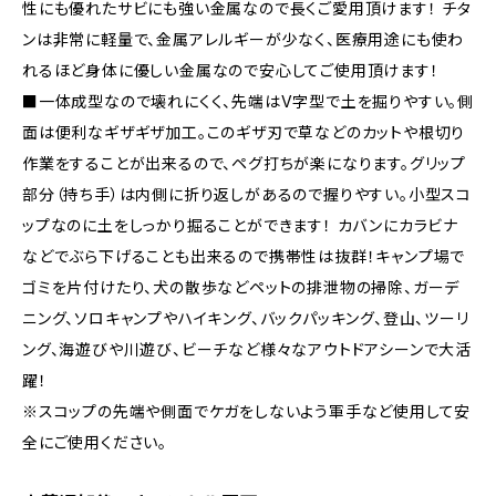
性にも優れたサビにも強い金属なので長くご愛用頂けます！ チタ
ンは非常に軽量で、金属アレルギーが少なく、医療用途にも使わ
れるほど身体に優しい金属なので安心してご使用頂けます！
■一体成型なので壊れにくく、先端はV字型で土を掘りやすい。側
面は便利なギザギザ加工。このギザ刃で草などのカットや根切り
作業をすることが出来るので、ペグ打ちが楽になります。グリップ
部分（持ち手）は内側に折り返しがあるので握りやすい。小型スコ
ップなのに土をしっかり掘ることができます！ カバンにカラビナ
などでぶら下げることも出来るので携帯性は抜群！キャンプ場で
ゴミを片付けたり、犬の散歩などペットの排泄物の掃除、ガーデ
ニング、ソロキャンプやハイキング、バックパッキング、登山、ツーリ
ング、海遊びや川遊び、ビーチなど様々なアウトドアシーンで大活
躍！
※スコップの先端や側面でケガをしないよう軍手など使用して安
全にご使用ください。