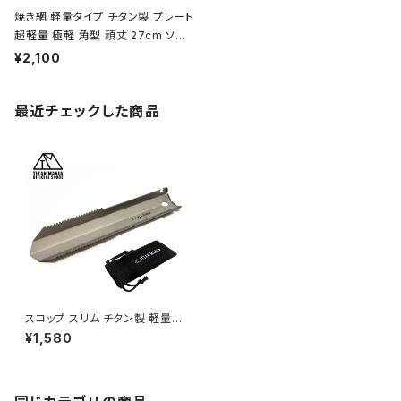
焼き網 軽量タイプ チタン製 プレート
超軽量 極軽 角型 頑丈 27cm ソロ
キャンプ BBQ バーベキュー アウト
¥2,100
ドア キャンプ用品 収納袋付き
最近チェックした商品
スコップ スリム チタン製 軽量
頑丈 小型 携帯 シャベル ハンド
¥1,580
スコップ こて アウトドア 防災 収
納袋付き キャンプ用品