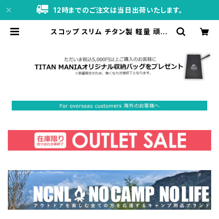
12時までのご注文は当日出荷いたします。
スコップ スリム チタン製 軽量 頑丈
小型 携帯 シャベル ハンドスコップ こ
て アウトドア 防災 収納袋付き キャン
プ用品 | TITAN MANIA（チタンマ
ニア）公式オンラインストア