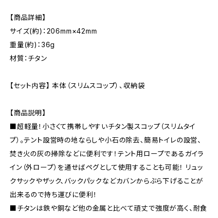
【商品詳細】
サイズ(約)：206mm×42mm
重量(約)：36g
材質：チタン
【セット内容】 本体（スリムスコップ）、収納袋
【商品説明】
■超軽量！小さくて携帯しやすいチタン製スコップ（スリムタイ
プ）。テント設営時の地ならしや小石の除去、簡易トイレの設営、
焚き火の灰の掃除などに便利です！テント用ロープであるガイラ
イン（外ロープ）を通せばペグとして使用することも可能！ リュッ
クサックやザック、バックパックなどカバンからぶら下げることが
出来るので持ち運びに便利！
■チタンは鉄や銅など他の金属と比べて頑丈で強度が高く、耐食