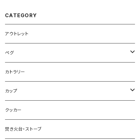
CATEGORY
アウトレット
ペグ
標準タイプ
カトラリー
超軽量タイプ
カップ
ネイルペグ
シングルマグ
クッカー
V字型
シェラカップ
焚き火台・ストーブ