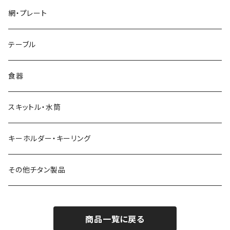
Y字型
ダブルウォールカップ
網・プレート
リッド（蓋）
テーブル
食器
スキットル・水筒
キーホルダー・キーリング
その他チタン製品
商品一覧に戻る