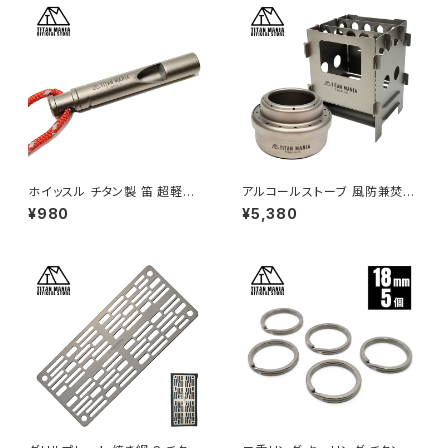
ホイッスル チタン製 笛 超軽量
アルコールストーブ 風防兼焚き
ストラップ付き 防災 登山 緊急
火台 セット チタン製 超軽量 折
¥980
¥5,380
避難 防犯 スポーツ 審判 コーチ
りたたみ式 焚き火台 コンパクト
ライフガード ソロキャンプ BBQ
ウッドストーブ ポケットコンロ ミ
バーベキュー ハイキング アウト
ニ ソロストーブ ネイチャースト
ドア キャンプ用品
ーブ コンロ ソロキャンプ アウト
ドア キャンプ用品