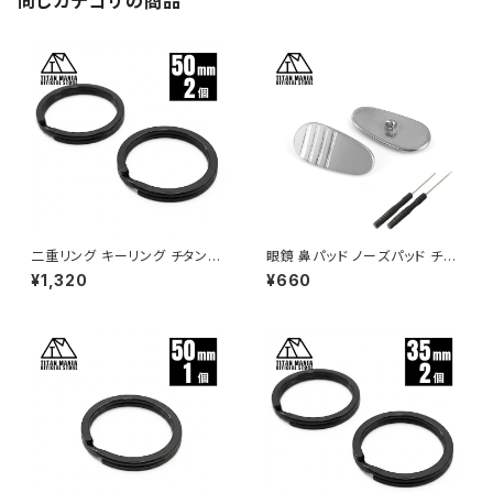
同じカテゴリの商品
二重リング キーリング チタン製
眼鏡 鼻パッド ノーズパッド チタ
ブラック 50mm×2個 超軽量 頑
ン製 Ver1 超軽量 ネジ式 メガ
¥1,320
¥660
丈 サビに強い 二重丸カン スプ
ネパット 鼻パット チタンメタルパ
リットリング
ット メガネ サングラス 鼻あて
滑り止め 交換用 ドライバー付き