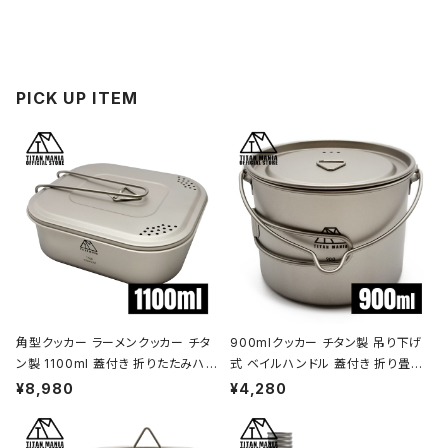
PICK UP ITEM
角型クッカー ラーメンクッカー チタ
900mlクッカー チタン製 吊り下げ
ン製 1100ml 蓋付き 折りたたみハン
式 ベイルハンドル 蓋付き 折り畳み
ドル付 超軽量 頑丈 直火OK 鍋 フラ
ハンドル付き 超軽量 頑丈 直火OK
¥8,980
¥4,280
イパン メスティン 調理器具 ソロキャ
ポット コッヘル 調理器具 ソロキャン
ンプ アウトドア キャンプ用品 収納袋
プ BBQ バーベキュー アウトドア キ
付き
ャンプ用品 収納袋付き