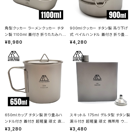
角型クッカー ラーメンクッカー チタ
900mlクッカー チタン製 吊り下げ
ン製 1100ml 蓋付き 折りたたみハン
式 ベイルハンドル 蓋付き 折り畳み
ドル付 超軽量 頑丈 直火OK 鍋 フラ
ハンドル付き 超軽量 頑丈 直火OK
¥8,980
¥4,280
イパン メスティン 調理器具 ソロキャ
ポット コッヘル 調理器具 ソロキャン
ンプ アウトドア キャンプ用品 収納袋
プ BBQ バーベキュー アウトドア キ
付き
ャンプ用品 収納袋付き
650mlカップ チタン製 折り畳みハ
スキットル 175ml デルタ型 チタン製
ンドル付き 蓋付き 超軽量 頑丈 直火
漏斗付き 超軽量 頑丈 携帯用 ウイ
OK シングルマグカップ クッカー ソ
スキー ボトル ヒップフラスコ 水筒 ソ
¥3,280
¥3,480
ロキャンプ BBQ バーベキュー アウ
ロキャンプ BBQ バーベキュー ピク