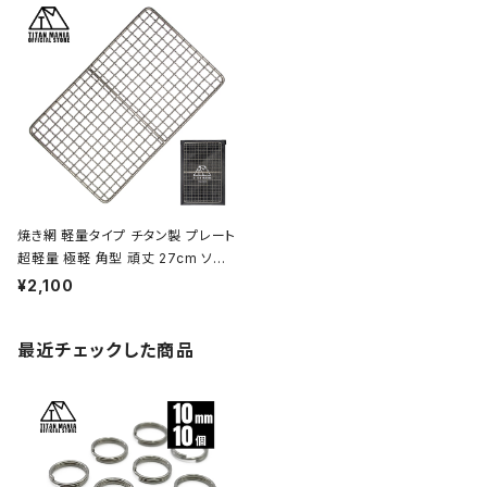
トドア キャンプ用品 収納袋付き
ニック アウトドア キャンプ用品 収納
袋付き
焼き網 軽量タイプ チタン製 プレート
超軽量 極軽 角型 頑丈 27cm ソロ
キャンプ BBQ バーベキュー アウト
¥2,100
ドア キャンプ用品 収納袋付き
最近チェックした商品