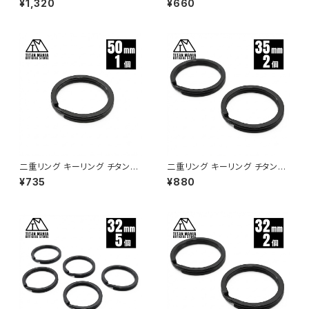
¥1,320
¥660
丈 サビに強い 二重丸カン スプ
ネパット 鼻パット チタンメタルパ
リットリング
ット メガネ サングラス 鼻あて
滑り止め 交換用 ドライバー付き
二重リング キーリング チタン製
二重リング キーリング チタン製
ブラック 50mm×1個 超軽量 頑
ブラック 35mm×2個 超軽量 頑
¥735
¥880
丈 サビに強い 二重丸カン スプ
丈 サビに強い 二重丸カン スプ
リットリング
リットリング