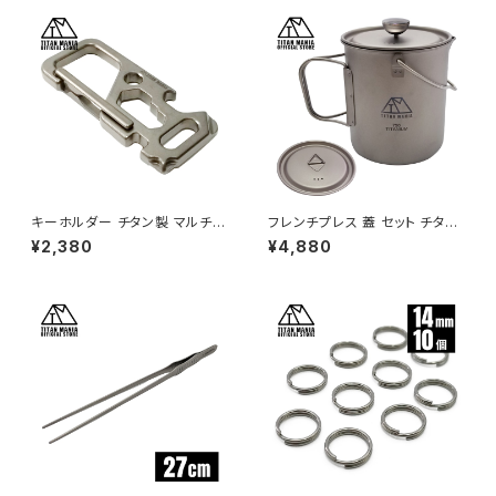
キャンプ BBQ アウトドア用品
キャンプ用品 持ち運び便利 収
納袋付き
キーホルダー チタン製 マルチツ
フレンチプレス 蓋 セット チタン
ール EDCツール カラビナ キー
製 750ml 軽量 頑丈 直火 ベイ
¥2,380
¥4,880
リング付き 軽量 頑丈 錆びない
ルハンドル付き コーヒー コーヒ
栓抜き ドライバー スパナ レンチ
ープレス クッカー ポット パーコ
工具 トラベルキット アウトドア
レーター 調理器具 ソロキャンプ
キャンプ用品
アウトドア キャンプ用品 収納袋
付き