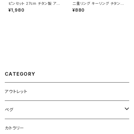
ピンセット 27cm チタン製 アク
二重リング キーリング チタン製
アリウム 錆びない 水槽用ピンセ
14mm×10個 超軽量 頑丈 サビ
¥1,980
¥880
ット 水槽 掃除 メンテナンス 餌
に強い 二重丸カン スプリットリ
やり ハーバリウム 水草 ロング
ング
長い 植栽 ツール 軽量 頑丈
CATEGORY
アウトレット
ペグ
標準タイプ
カトラリー