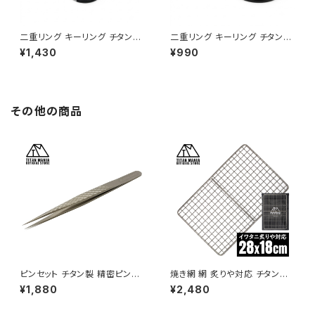
二重リング キーリング チタン製
二重リング キーリング チタン製
ブラック 32mm×5個 超軽量 頑
ブラック 32mm×2個 超軽量 頑
¥1,430
¥990
丈 サビに強い 二重丸カン スプ
丈 サビに強い 二重丸カン スプ
リットリング
リットリング
その他の商品
ピンセット チタン製 精密ピンセ
焼き網 網 炙りや対応 チタン製
ット ストレート 超軽量 頑丈 工
28x18cm イワタニ 炙りや用 炉
¥1,880
¥2,480
具 DIY プラモデル シール ネイ
ばた焼器用 軽量 角型 万能 頑
ル まつ毛
丈 28cm 280mm ネット ソロ