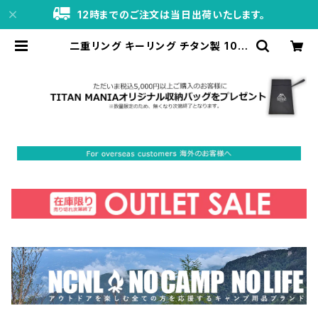
12時までのご注文は当日出荷いたします。
二重リング キーリング チタン製 10m
m×10個 超軽量 頑丈 サビに強い 二
重丸カン スプリットリング | TITAN
MANIA（チタンマニア）公式オンライ
ンストア