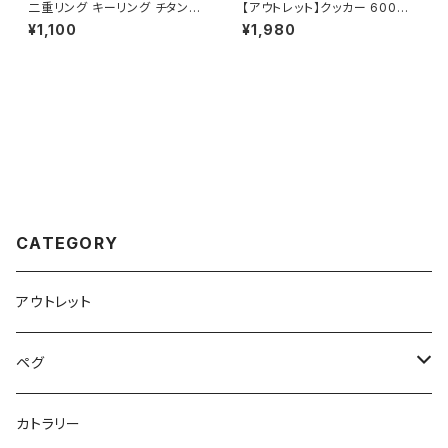
二重リング キーリング チタン製
【アウトレット】クッカー 600ml
10mm/12mm×各10個セット 超
チタン製 全てのサイズが綺麗に
¥1,100
¥1,980
軽量 頑丈 サビに強い 二重丸カ
スタッキング出来る 軽量 頑丈
ン スプリットリング
直火 コンパクト 折りたたみハン
ドル フライパン おしゃれ 大きめ
小さめ キャンプ ソロキャンプ ア
ウトドア用品 キャンプ用品 収納
袋付き
CATEGORY
アウトレット
ペグ
標準タイプ
カトラリー