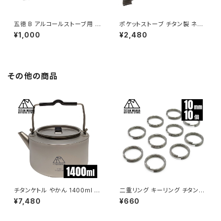
五徳 B アルコールストーブ用 チ
ポケットストーブ チタン製 ネイ
タン製 超軽量 頑丈 十字 ミニ
チャーストーブ デルタ型 ポケッ
¥1,000
¥2,480
クロススタンド ソロキャンプ BB
トコンロ ミニ コンロ コンパクト
Q バーベキュー アウトドア キャ
組み立て式 超軽量 頑丈 五徳
ンプ用品 収納袋付き
風防 焚き火台 ソロキャンプ BB
Q バーベキュー アウトドア キャ
ンプ用品 収納袋付き
その他の商品
チタンケトル やかん 1400ml ケ
二重リング キーリング チタン製
トル ケットル キャンプ キャンプ
10mm×10個 超軽量 頑丈 サビ
¥7,480
¥660
ケトル アウトドアケトル チタン
に強い 二重丸カン スプリットリ
軽量 コンパクト おしゃれ 直火
ング
ソロキャンプ アウトドア用品 キ