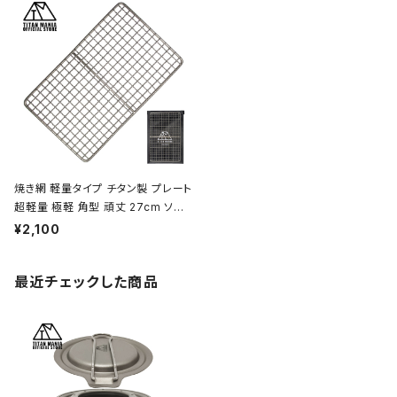
トドア キャンプ用品 収納袋付き
ニック アウトドア キャンプ用品 収納
袋付き
焼き網 軽量タイプ チタン製 プレート
超軽量 極軽 角型 頑丈 27cm ソロ
キャンプ BBQ バーベキュー アウト
¥2,100
ドア キャンプ用品 収納袋付き
最近チェックした商品