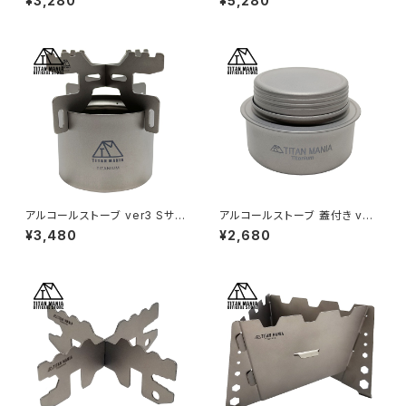
¥3,280
¥5,280
ュテーブル グリルスタンド 軽量
ュテーブル グリルスタンド 軽量
角型 万能 頑丈 折り畳み サブテ
角型 万能 頑丈 折り畳み ロー
ーブル サイドテーブル 五徳 ソ
テーブル メッシュテーブル サブ
ロキャンプ BBQ アウトドア キャ
テーブル サイドテーブル 五徳
ンプ用品 収納袋付き
ソロキャンプ BBQ アウトドア キ
ャンプ用品 収納袋付き
アルコールストーブ ver3 Sサイ
アルコールストーブ 蓋付き ver
ズ チタン製 軽量 頑丈 小型 コ
4 チタン製 軽量 頑丈 アルスト
¥3,480
¥2,680
ンロ コンパクト ポータブル キャ
小型 ミニ コンロ コンパクト ポ
ンプ ソロキャンプ アウトドア キ
ータブル 調理器具 アウトドア キ
ャンプ用品 五徳付き 収納袋付
ャンプ ソロキャンプ アウトドア
き
用品 キャンプ用品 収納袋付き