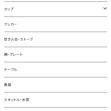
超軽量タイプ
カップ
ネイルペグ
シングルマグ
クッカー
V字型
シェラカップ
焚き火台・ストーブ
Y字型
ダブルウォールカップ
網・プレート
リッド（蓋）
テーブル
食器
スキットル・水筒