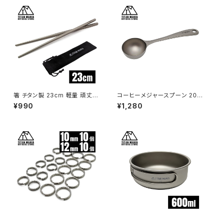
ャンプ用品 収納袋付き
箸 チタン製 23cm 軽量 頑丈
コーヒーメジャースプーン 20m
角箸 菜箸 長い 太い 純チタン 1
l 計量 スプーン チタン製 軽量
¥990
¥1,280
膳 滑り止め 直火 調理器具 キャ
食器 カトラリー 調理器具 キッチ
ンプ ソロキャンプ アウトドア用
ン おしゃれ キャンプ ソロキャン
品 キャンプ用品 収納袋付き
プ アウトドア用品 キャンプ用品