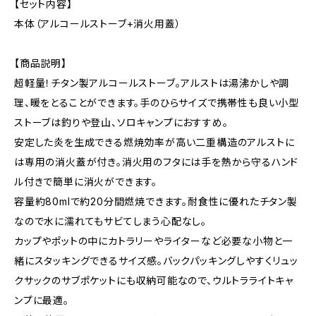
【セット内容】
本体（アルコールストーブ+消火用蓋）
【商品説明】
超軽量！チタン製アルコールストーブ。アルストは湯沸かしや調
理、暖をとることができます。手のひらサイズで携帯性も良い小型
ストーブは釣りや登山、ソロキャンプにおすすめ。
安定した炎を生成できる燃焼効率が高い二重構造のアルストに
は専用の消火蓋が付き。消火用のフタには手を熱から守るハンド
ル付きで簡単に消火ができます。
容量約80mlで約20分間燃焼できます。耐食性に優れたチタン製
なので水に濡れてもサビてしまう心配なし。
カップやポットの中にカトラリーやライターなど必要な小物と一
緒にスタッキングできるサイズ感。バックパッキングしやすくリュッ
クサックのサブポケットにも収納可能なので、ウルトラライトキャ
ンプに最適。