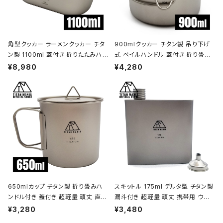
角型クッカー ラーメンクッカー チタ
900mlクッカー チタン製 吊り下げ
ン製 1100ml 蓋付き 折りたたみハン
式 ベイルハンドル 蓋付き 折り畳み
ドル付 超軽量 頑丈 直火OK 鍋 フラ
ハンドル付き 超軽量 頑丈 直火OK
¥8,980
¥4,280
イパン メスティン 調理器具 ソロキャ
ポット コッヘル 調理器具 ソロキャン
ンプ アウトドア キャンプ用品 収納袋
プ BBQ バーベキュー アウトドア キ
付き
ャンプ用品 収納袋付き
650mlカップ チタン製 折り畳みハ
スキットル 175ml デルタ型 チタン製
ンドル付き 蓋付き 超軽量 頑丈 直火
漏斗付き 超軽量 頑丈 携帯用 ウイ
OK シングルマグカップ クッカー ソ
スキー ボトル ヒップフラスコ 水筒 ソ
¥3,280
¥3,480
ロキャンプ BBQ バーベキュー アウ
ロキャンプ BBQ バーベキュー ピク