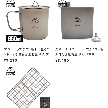
ンプ アウトドア キャンプ用品 収納袋
プ BBQ バーベキュー アウトドア キ
付き
ャンプ用品 収納袋付き
650mlカップ チタン製 折り畳みハ
スキットル 175ml デルタ型 チタン製
ンドル付き 蓋付き 超軽量 頑丈 直火
漏斗付き 超軽量 頑丈 携帯用 ウイ
OK シングルマグカップ クッカー ソ
スキー ボトル ヒップフラスコ 水筒 ソ
¥3,280
¥3,480
ロキャンプ BBQ バーベキュー アウ
ロキャンプ BBQ バーベキュー ピク
トドア キャンプ用品 収納袋付き
ニック アウトドア キャンプ用品 収納
袋付き