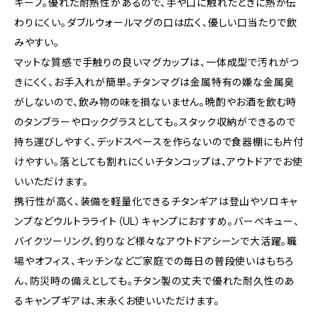
キープ。優れた耐熱性があるので、手や口に触れたときに熱が伝
わりにくい。ダブルウォールマグの口は広く、優しい口当たりで飲
みやすい。
マットな質感で手触りの良いマグカップは、一体成型で汚れがつ
きにくく、お手入れが簡単。チタンマグは金属特有の嫌な金属臭
がしないので、飲み物の味を損ないません。晩酌やお酒を飲む時
のタンブラーやロックグラスとしても。スタック収納ができるので
持ち運びしやすく、デッドスペースを作らないので食器棚にも片付
けやすい。落としても割れにくいチタンコップは、アウトドアでお使
いいただけます。
携行性が高く、装備を軽量化できるチタンギアは登山やソロキャ
ンプなどウルトラライト（UL）キャンプにおすすめ。バーベキュー、
バイクツーリング、釣りなど様々なアウトドアシーンで大活躍。職
場やオフィス、キッチンなどご家庭での毎日の普段使いはもちろ
ん、防災時の備えとしても。チタン製の丈夫で優れた耐久性のあ
るキャンプギアは、末永くお使いいただけます。