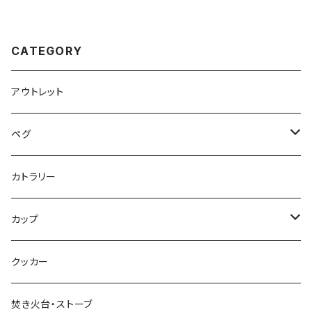
CATEGORY
アウトレット
ペグ
標準タイプ
カトラリー
超軽量タイプ
カップ
ネイルペグ
シングルマグ
クッカー
V字型
シェラカップ
焚き火台・ストーブ