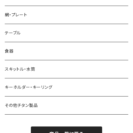
Y字型
ダブルウォールカップ
網・プレート
リッド（蓋）
テーブル
食器
スキットル・水筒
キーホルダー・キーリング
その他チタン製品