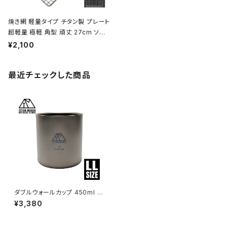
焼き網 軽量タイプ チタン製 プレート
超軽量 極軽 角型 頑丈 27cm ソロ
キャンプ BBQ バーベキュー アウト
¥2,100
ドア キャンプ用品 収納袋付き
最近チェックした商品
ダブルウォールカップ 450ml L
Lサイズ チタン製 二重構造 超
¥3,380
軽量 頑丈 スタッキングマグ カッ
プ 湯呑 食器 ソロキャンプ BBQ
バーベキュー アウトドア キャン