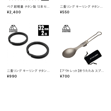
ペグ 超軽量 チタン製 12本セッ
二重リング キーリング チタン製
ト 16.5cm テントペグ ピンペグ
18mm×2個 超軽量 頑丈 サビ
¥2,400
¥550
設営用具 ソロキャンプ BBQ バ
に強い 二重丸カン スプリットリ
ーベキュー アウトドア キャンプ
ング
用品 収納袋付き
二重リング キーリング チタン製
【アウトレット】折りたたみ スプ
ブラック 32mm×2個 超軽量 頑
ーン チタン製 フォールディング
¥990
¥700
丈 サビに強い 二重丸カン スプ
カトラリー 超軽量 頑丈 食器 調
リットリング
理器具 ソロキャンプ BBQ バー
ベキュー アウトドア キャンプ用
品 収納袋付き