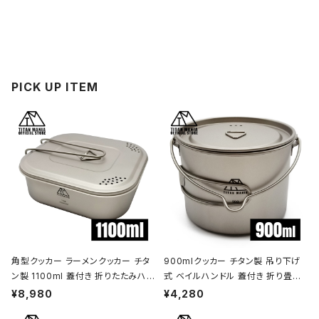
PICK UP ITEM
角型クッカー ラーメンクッカー チタ
900mlクッカー チタン製 吊り下げ
ン製 1100ml 蓋付き 折りたたみハン
式 ベイルハンドル 蓋付き 折り畳み
ドル付 超軽量 頑丈 直火OK 鍋 フラ
ハンドル付き 超軽量 頑丈 直火OK
¥8,980
¥4,280
イパン メスティン 調理器具 ソロキャ
ポット コッヘル 調理器具 ソロキャン