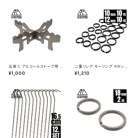
五徳 C アルコールストーブ用 チ
二重リング キーリング チタン製
タン製 超軽量 頑丈 十字 ミニ
ブラック 10mm/12mm×各10個
¥1,000
¥1,210
クロススタンド ソロキャンプ BB
セット 超軽量 頑丈 サビに強い
Q バーベキュー アウトドア キャ
二重丸カン スプリットリング
ンプ用品 収納袋付き