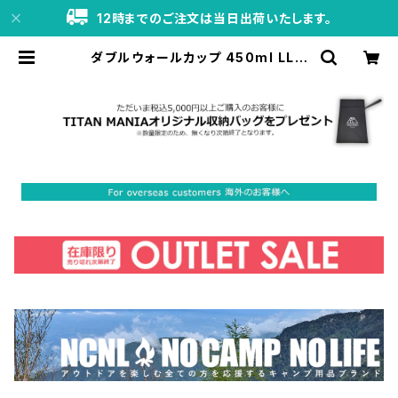
12時までのご注文は当日出荷いたします。
ダブルウォールカップ 450ml LLサ
イズ チタン製 二重構造 超軽量 頑丈
スタッキングマグ カップ 湯呑 食器 ソ
ロキャンプ BBQ バーベキュー アウト
ドア キャンプ用品 収納袋付き | TIT
AN MANIA（チタンマニア）公式オン
ラインストア